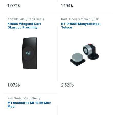
1.072
₺
1.194
₺
Kart Okuyucu
,
Kartlı Geçiş
Kartlı Geçiş Sistemleri
,
Kilit
Sistemleri
Grubu
KR600 Wiegand Kart
KT DH60R Manyetik Kapı
Okuyucu Proximity
Tutucu
1.072
₺
2.520
₺
Kart Grubu
,
Kartlı Geçiş
Sistemleri
M1 Anahtarlık Mf 13.56 Mhz
Mavi