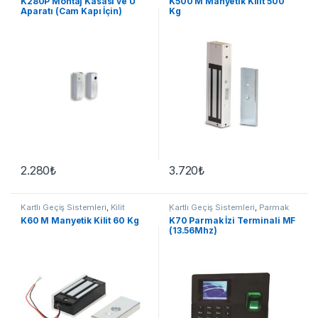
K280P Montaj Kasası ve U
K500 M Manyetik Kilit 500
Aparatı (Cam Kapı İçin)
Kg
2.280
₺
3.720
₺
Kartlı Geçiş Sistemleri
,
Kilit
Kartlı Geçiş Sistemleri
,
Parmak
Grubu
İzi
K60 M Manyetik Kilit 60 Kg
K70 Parmak İzi Terminali MF
(13.56Mhz)