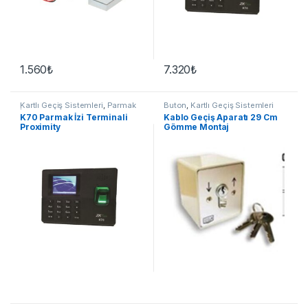
1.560
₺
7.320
₺
Kartlı Geçiş Sistemleri
,
Parmak
Buton
,
Kartlı Geçiş Sistemleri
İzi
K70 Parmak İzi Terminali
Kablo Geçiş Aparatı 29 Cm
Proximity
Gömme Montaj