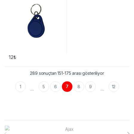
12
₺
289 sonuçtan 151-175 arası gösteriliyor
7
1
5
6
8
9
12
…
…
Brands Carousel