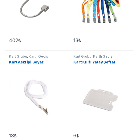
402
₺
13
₺
Kart Grubu
,
Kartlı Geçiş
Kart Grubu
,
Kartlı Geçiş
Sistemleri
Sistemleri
Kart Askı İpi Beyaz
Kart Kılıfı Yatay Şeffaf
13
₺
6
₺