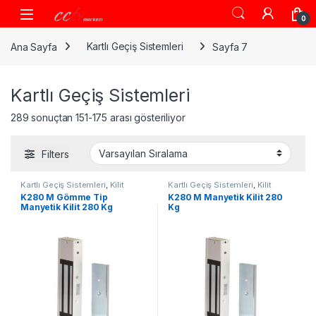
Skip to navigation
Skip to content
0
Ana Sayfa
Kartlı Geçiş Sistemleri
Sayfa 7
Kartlı Geçiş Sistemleri
289 sonuçtan 151-175 arası gösteriliyor
Filters
Kartlı Geçiş Sistemleri
,
Kilit
Kartlı Geçiş Sistemleri
,
Kilit
Grubu
Grubu
K280 M Gömme Tip
K280 M Manyetik Kilit 280
Manyetik Kilit 280 Kg
Kg