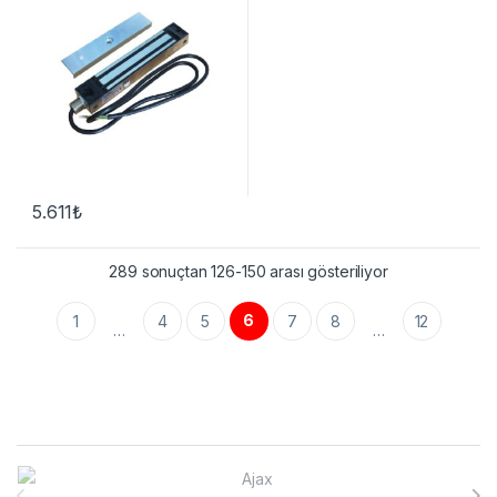
5.611
₺
289 sonuçtan 126-150 arası gösteriliyor
6
1
4
5
7
8
12
…
…
Brands Carousel