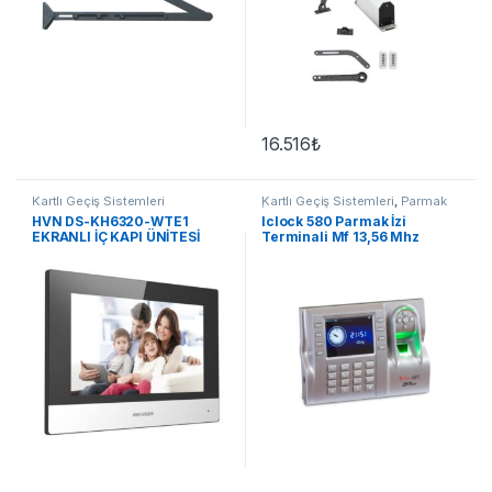
16.516
₺
Kartlı Geçiş Sistemleri
Kartlı Geçiş Sistemleri
,
Parmak
İzi
HVN DS-KH6320-WTE1
Iclock 580 Parmak İzi
EKRANLI İÇ KAPI ÜNİTESİ
Terminali Mf 13,56 Mhz