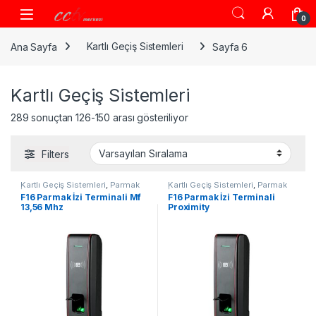
Skip to navigation
Skip to content
0
Ana Sayfa
Kartlı Geçiş Sistemleri
Sayfa 6
Kartlı Geçiş Sistemleri
289 sonuçtan 126-150 arası gösteriliyor
Filters
Kartlı Geçiş Sistemleri
,
Parmak
Kartlı Geçiş Sistemleri
,
Parmak
İzi
İzi
F16 Parmak İzi Terminali Mf
F16 Parmak İzi Terminali
13,56 Mhz
Proximity