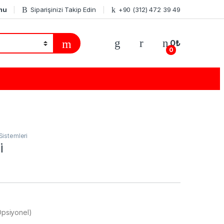
mu
Siparişinizi Takip Edin
+90 (312) 472 39 49
0
₺
0
 Sistemleri
i
(Opsiyonel)