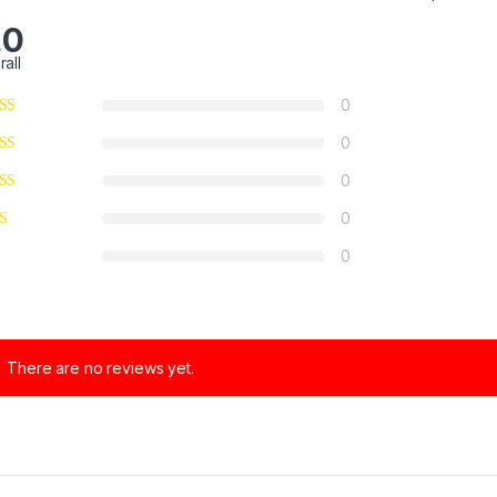
.0
rall
0
0
0
0
0
There are no reviews yet.