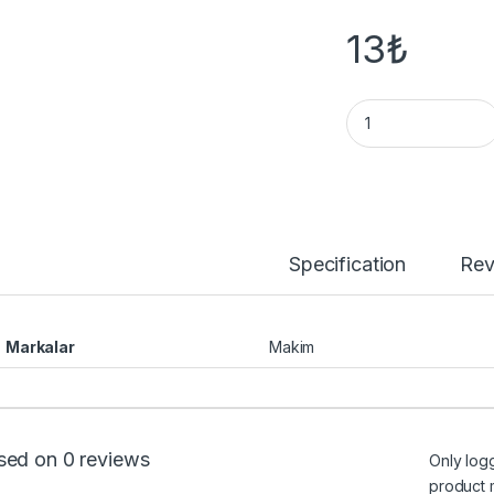
13
₺
Kart Askı İpi quanti
Specification
Rev
Markalar
Makim
sed on 0 reviews
Only log
product 