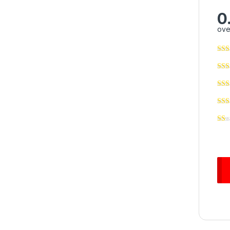
0
ove