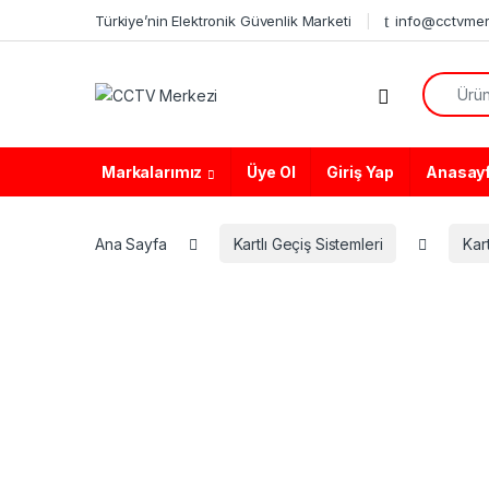
Skip to navigation
Skip to content
Türkiye’nin Elektronik Güvenlik Marketi
info@cctvmer
Search f
Markalarımız
Üye Ol
Giriş Yap
Anasay
Ana Sayfa
Kartlı Geçiş Sistemleri
Kar