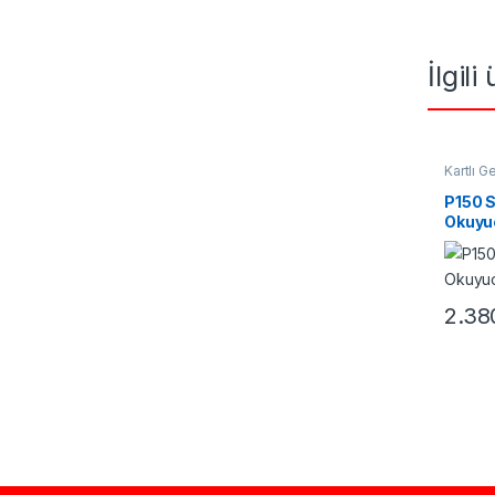
İlgili
Kartlı G
Okuyuc
P150 S
Okuyu
2.38