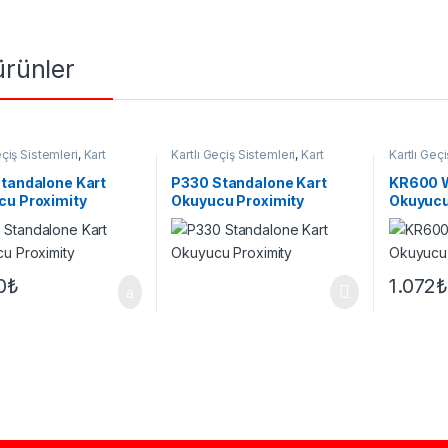
 ürünler
eçiş Sistemleri
,
Kart
Kartlı Geçiş Sistemleri
,
Kart
Kartlı Geç
u
Okuyucu
Okuyucu
tandalone Kart
P330 Standalone Kart
KR600 W
cu Proximity
Okuyucu Proximity
Okuyucu
0
₺
1.072