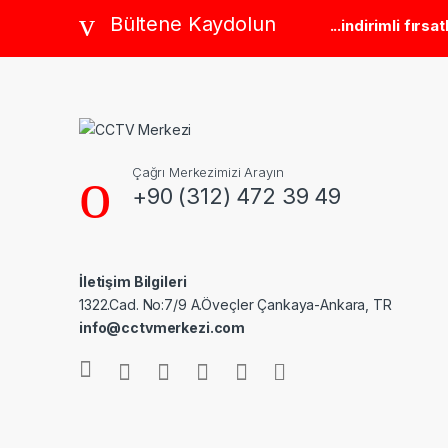
Brands Carousel
Bültene Kaydolun
...indirimli fırsa
Çağrı Merkezimizi Arayın
+90 (312) 472 39 49
İletişim Bilgileri
1322.Cad. No:7/9 A.Öveçler Çankaya-Ankara, TR
info@cctvmerkezi.com