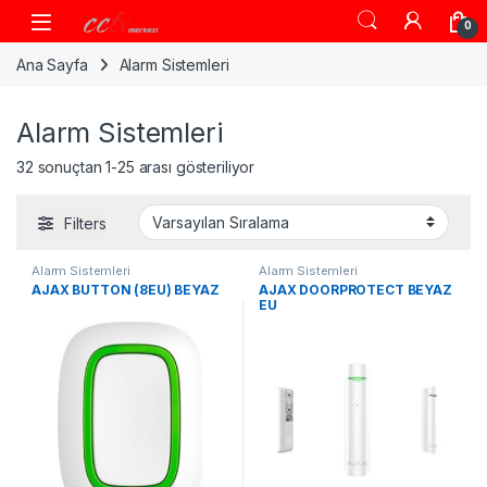
Skip to navigation
Skip to content
0
Ana Sayfa
Alarm Sistemleri
Alarm Sistemleri
32 sonuçtan 1-25 arası gösteriliyor
Filters
Alarm Sistemleri
Alarm Sistemleri
AJAX BUTTON (8EU) BEYAZ
AJAX DOORPROTECT BEYAZ
EU