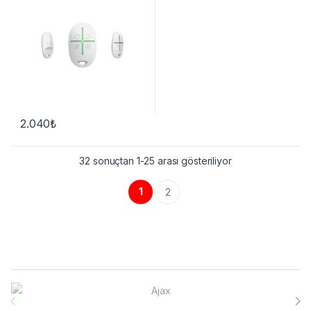
2.040
₺
32 sonuçtan 1-25 arası gösteriliyor
1
2
Brands Carousel