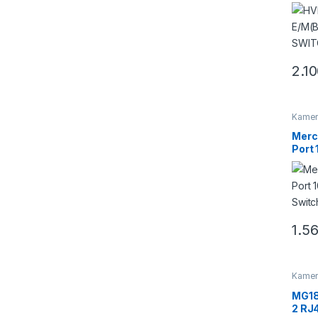
SWI
2.1
Kamera
Switch
Merc
Port
Swit
1.5
Kamera
Switch
MG18
2 RJ