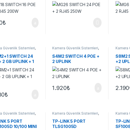
80
₺
 Güvenlik Sistemleri
,
Kamera Güvenlik Sistemleri
,
Kamera G
ler
Switchler
Switchle
2+1 SWITCH 24
S4M2 SWITCH 4 POE +
S8M2 
 2 GB UPLINK + 1
2 UPLINK
+2 UPL
1.920
₺
2.190
30
₺
 Güvenlik Sistemleri
,
Kamera Güvenlik Sistemleri
,
Kamera G
ler
Switchler
Switchle
INK 5 PORT
TP-LINK 5 PORT
TP-LIN
1005D 10/100 MINI
TLSG1005D
SF100