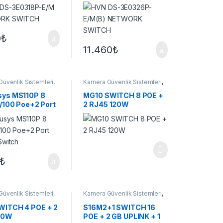
SWITCH
0
₺
11.460
₺
üvenlik Sistemleri
,
Kamera Güvenlik Sistemleri
,
r
Switchler
ys MS110P 8
MG10 SWITCH 8 POE +
0/100 Poe+2 Port
2 RJ45 120W
 Switch
₺
üvenlik Sistemleri
,
Kamera Güvenlik Sistemleri
,
r
Switchler
ITCH 4 POE + 2
S16M2+1 SWITCH 16
60W
POE + 2 GB UPLINK + 1