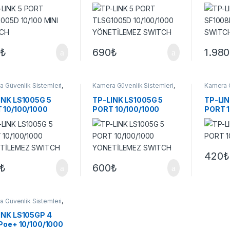
TCH
10/100/1000
SWIT
YÖNETİLEMEZ SWITCH
₺
690
₺
1.980
 Güvenlik Sistemleri
,
Kamera Güvenlik Sistemleri
,
Kamera G
ler
Switchler
Switchle
INK LS1005G 5
TP-LINK LS1005G 5
TP-LIN
 10/100/1000
PORT 10/100/1000
PORT 
TİLEMEZ SWITCH
YÖNETİLEMEZ SWITCH
420
₺
₺
600
₺
 Güvenlik Sistemleri
,
ler
INK LS105GP 4
 Poe+ 10/100/1000