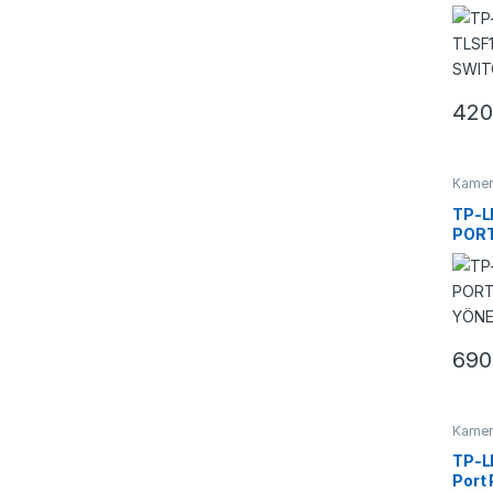
SWI
420
Kamera
Switch
TP-L
PORT
YÖNE
690
Kamera
Switch
TP-L
Port