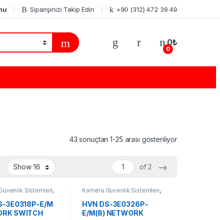
mu
Siparişinizi Takip Edin
+90 (312) 472 39 49
0
₺
0
43 sonuçtan 1-25 arası gösteriliyor
→
of 2
üvenlik Sistemleri
,
Kamera Güvenlik Sistemleri
,
r
Switchler
S-3E0318P-E/M
HVN DS-3E0326P-
RK SWITCH
E/M(B) NETWORK