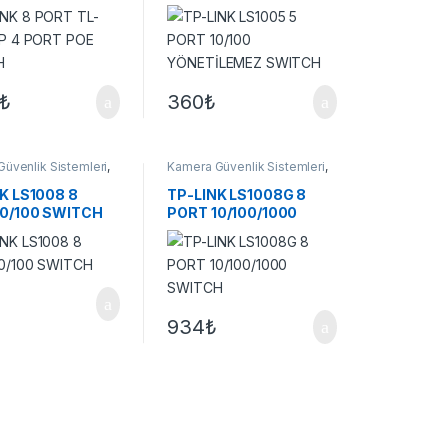
CH
SWITCH
₺
360
₺
üvenlik Sistemleri
,
Kamera Güvenlik Sistemleri
,
r
Switchler
K LS1008 8
TP-LINK LS1008G 8
10/100 SWITCH
PORT 10/100/1000
SWITCH
934
₺