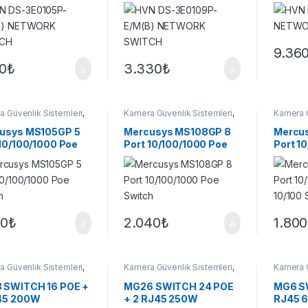
TCH
SWITCH
9.36
00
₺
3.330
₺
 Güvenlik Sistemleri
,
Kamera Güvenlik Sistemleri
,
Kamera G
ler
Switchler
Switchle
usys MS105GP 5
Mercusys MS108GP 8
Mercus
 10/100/1000 Poe
Port 10/100/1000 Poe
Port 1
ch
Switch
10/100
60
₺
2.040
₺
1.800
 Güvenlik Sistemleri
,
Kamera Güvenlik Sistemleri
,
Kamera G
ler
Switchler
Switchle
 SWITCH 16 POE +
MG26 SWITCH 24 POE
MG6 SW
45 200W
+ 2 RJ45 250W
RJ45 