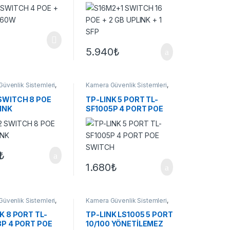
SFP
5.940
₺
üvenlik Sistemleri
,
Kamera Güvenlik Sistemleri
,
r
Switchler
SWITCH 8 POE
TP-LINK 5 PORT TL-
INK
SF1005P 4 PORT POE
SWITCH
₺
1.680
₺
üvenlik Sistemleri
,
Kamera Güvenlik Sistemleri
,
r
Switchler
K 8 PORT TL-
TP-LINK LS1005 5 PORT
8P 4 PORT POE
10/100 YÖNETİLEMEZ