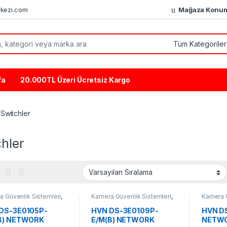
kezi.com
Mağaza Konu
or:
fa
20.000TL Üzeri Ücretsiz Kargo
Switchler
hler
 Güvenlik Sistemleri
,
Kamera Güvenlik Sistemleri
,
Kamera G
ler
Switchler
Switchle
DS-3E0105P-
HVN DS-3E0109P-
HVN D
B) NETWORK
E/M(B) NETWORK
NETWO