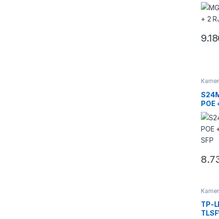
9.1
Kamera
Switch
S24M
POE +
SFP
8.7
Kamera
Switch
TP-L
TLSF