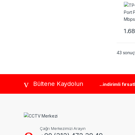
Mbps
1.6
43 sonuçt
Brands Carousel
Bültene Kaydolun
...indirimli fırsa
Çağrı Merkezimizi Arayın