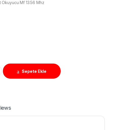
 Okuyucu Mf 13.56 Mhz
t Okuyucu Mf 13.56 Mhz quantity
Sepete Ekle
iews