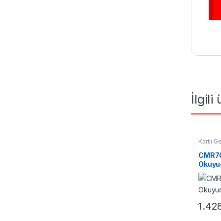
İlgili
Kartlı G
Okuyuc
CMR70
Okuyu
1.42