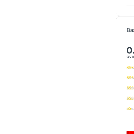
Ba
0
ove