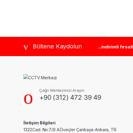
Brands Carousel
Bültene Kaydolun
...indirimli fırsa
Çağrı Merkezimizi Arayın
+90 (312) 472 39 49
İletişim Bilgileri
1322.Cad. No:7/9 A.Öveçler Çankaya-Ankara, TR