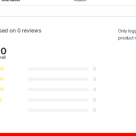
sed on 0 reviews
Only log
product 
.0
rall
0
0
0
0
0