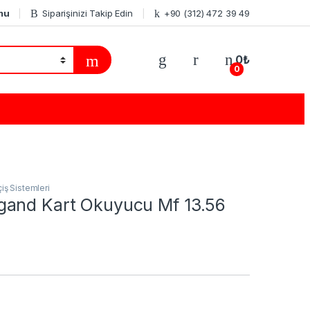
mu
Siparişinizi Takip Edin
+90 (312) 472 39 49
0
₺
0
çiş Sistemleri
and Kart Okuyucu Mf 13.56