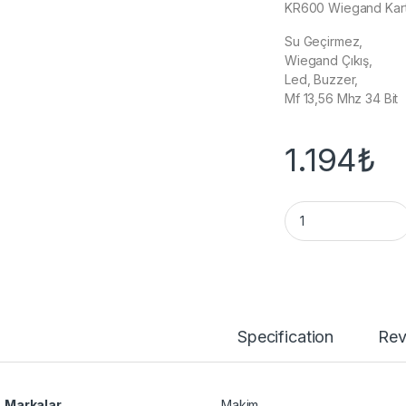
KR600 Wiegand Kart
Su Geçirmez,
Wiegand Çıkış,
Led, Buzzer,
Mf 13,56 Mhz 34 Bit
1.194
₺
KR600 Wiegand Kar
Specification
Rev
Markalar
Makim