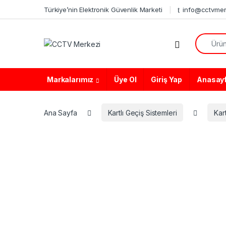
Skip to navigation
Skip to content
Türkiye’nin Elektronik Güvenlik Marketi
info@cctvmer
Search f
Markalarımız
Üye Ol
Giriş Yap
Anasay
Ana Sayfa
Kartlı Geçiş Sistemleri
Kar