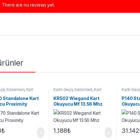
There are no reviews yet.
 ürünler
eçiş Sistemleri
,
Kart
Kartlı Geçiş Sistemleri
,
Kart
Kartlı Geç
u
Okuyucu
Okuyucu
 Standalone Kart
KR502 Wiegand Kart
P140 St
cu Proximity
Okuyucu Mf 13.56 Mhz
Okuyucu
8
₺
1.188
₺
31.142