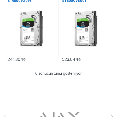
ST4000VX016
ST8000VE001
241.304
₺
523.044
₺
6 sonucun tümü gösteriliyor
Brands Carousel