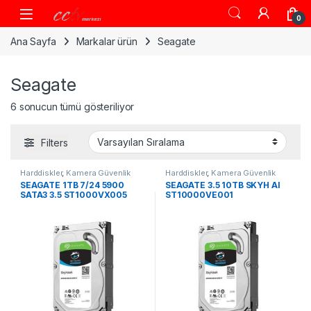
Skip to navigation
Skip to content
0
Ana Sayfa
Markalar ürün
Seagate
Seagate
6 sonucun tümü gösteriliyor
Filters
Harddiskler
,
Kamera Güvenlik
Harddiskler
,
Kamera Güvenlik
Sistemleri
Sistemleri
SEAGATE 1TB 7/24 5900
SEAGATE 3.5 10TB SKYH AI
SATA3 3.5 ST1000VX005
ST10000VE001