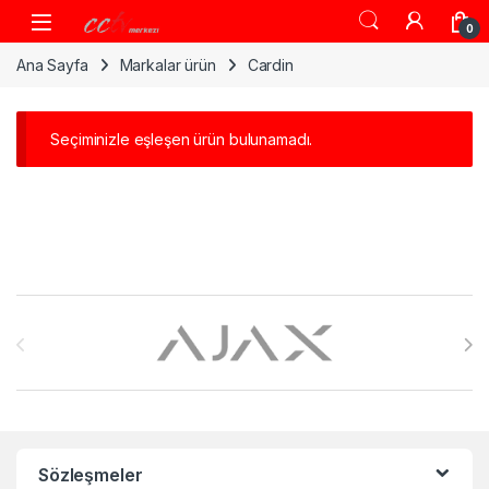
Skip to navigation
Skip to content
0
Ana Sayfa
Markalar ürün
Cardin
Seçiminizle eşleşen ürün bulunamadı.
Brands Carousel
Sözleşmeler