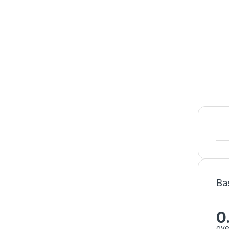
Ba
0
ove