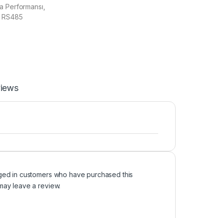
a Performansı,
, RS485
iews
ged in customers who have purchased this
may leave a review.