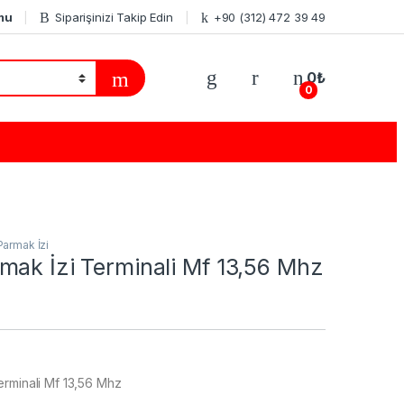
mu
Siparişinizi Takip Edin
+90 (312) 472 39 49
0
₺
0
Parmak İzi
mak İzi Terminali Mf 13,56 Mhz
erminali Mf 13,56 Mhz