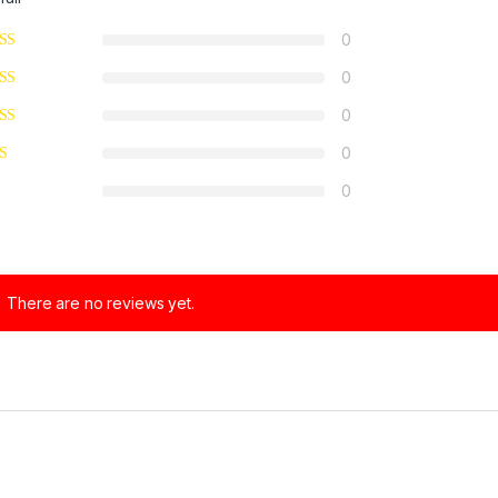
0
0
0
0
0
There are no reviews yet.