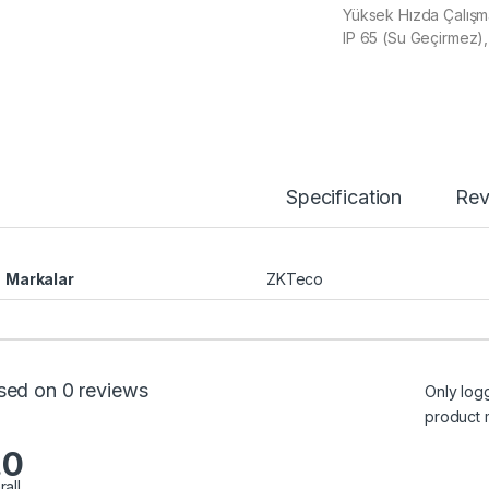
Yüksek Hızda Çalışm
IP 65 (Su Geçirmez)
Specification
Rev
Markalar
ZKTeco
sed on 0 reviews
Only log
product 
.0
rall