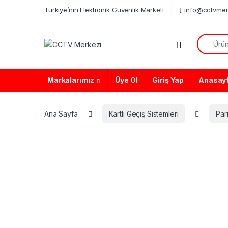
Skip to navigation
Skip to content
Türkiye’nin Elektronik Güvenlik Marketi
info@cctvmer
Search f
Markalarımız
Üye Ol
Giriş Yap
Anasay
Ana Sayfa
Kartlı Geçiş Sistemleri
Par