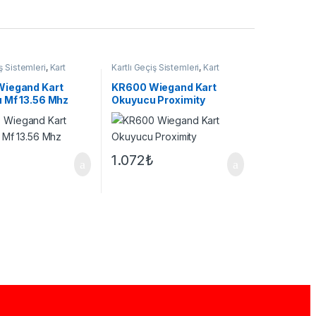
iş Sistemleri
,
Kart
Kartlı Geçiş Sistemleri
,
Kart
Okuyucu
iegand Kart
KR600 Wiegand Kart
 Mf 13.56 Mhz
Okuyucu Proximity
1.072
₺