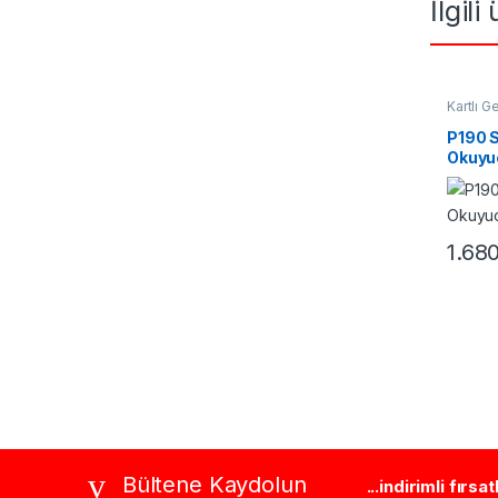
İlgili
Kartlı G
Okuyuc
P190 S
Okuyu
1.68
Brands Carousel
Bültene Kaydolun
...indirimli fırsa