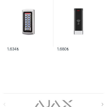
1.634
₺
1.680
₺
Brands Carousel