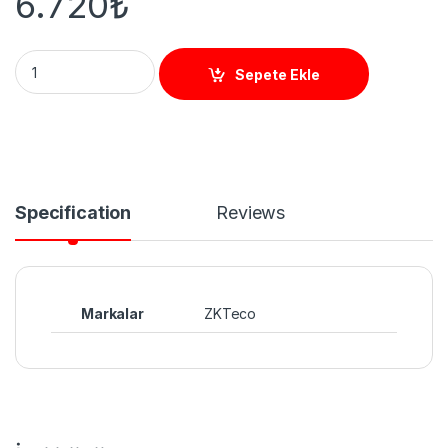
6.720
₺
K20 Parmak İzi Terminali Proximity quantity
Sepete Ekle
Specification
Reviews
Markalar
ZKTeco