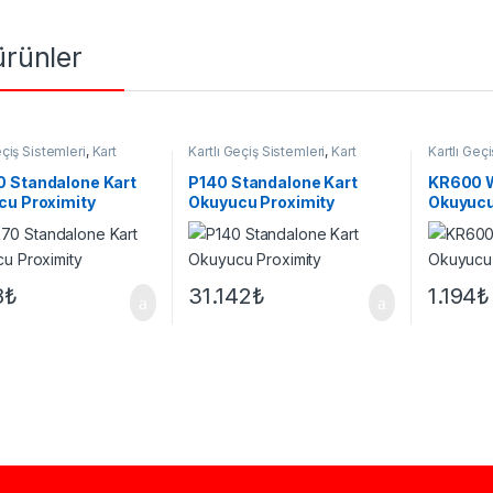
 ürünler
eçiş Sistemleri
,
Kart
Kartlı Geçiş Sistemleri
,
Kart
Kartlı Geç
u
Okuyucu
Okuyucu
 Standalone Kart
P140 Standalone Kart
KR600 W
cu Proximity
Okuyucu Proximity
Okuyucu
8
₺
31.142
₺
1.194
₺