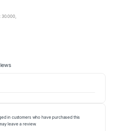
t: 30.000,
iews
ged in customers who have purchased this
may leave a review.