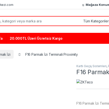
kezi.com
Mağaza Konu
or:
fa
20.000TL Üzeri Ücretsiz Kargo
mak İzi
F16 Parmak İzi Terminali Proximity
Kartlı Geçiş Sistemleri
,
F16 Parmak 
F16 Parmak İzi Termin