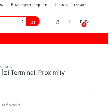
mu
Siparişinizi Takip Edin
+90 (312) 472 39 49
0
₺
0
Parmak İzi
İzi Terminali Proximity
ali Proximity