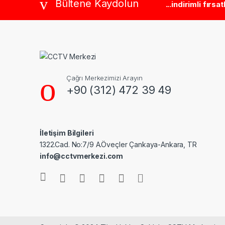
Bültene Kaydolun
...indirimli fırsa
Çağrı Merkezimizi Arayın
+90 (312) 472 39 49
İletişim Bilgileri
1322.Cad. No:7/9 A.Öveçler Çankaya-Ankara, TR
info@cctvmerkezi.com