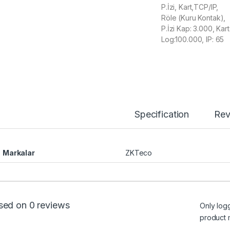
P.İzi, Kart,TCP/IP,
Röle (Kuru Kontak),
P.İzi Kap: 3.000, Kar
Log:100.000, IP: 65
Specification
Rev
Markalar
ZKTeco
sed on 0 reviews
Only log
product 