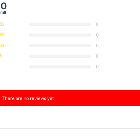
.0
rall
0
0
0
0
0
There are no reviews yet.