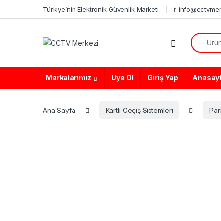
Skip to navigation
Skip to content
Türkiye’nin Elektronik Güvenlik Marketi
info@cctvmer
Search f
Markalarımız
Üye Ol
Giriş Yap
Anasay
Ana Sayfa
Kartlı Geçiş Sistemleri
Par