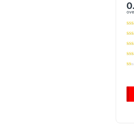
0
ove