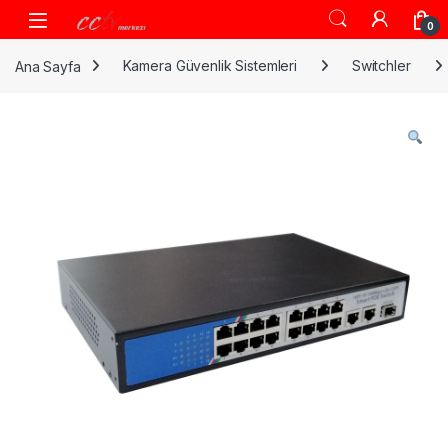
Skip to navigation
Skip to content
0
Ana Sayfa
Kamera Güvenlik Sistemleri
Switchler