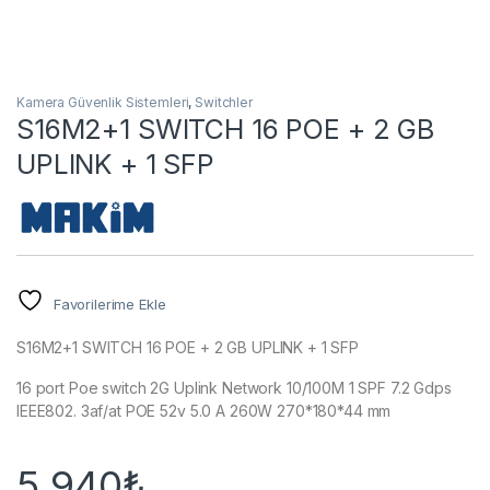
Kamera Güvenlik Sistemleri
,
Switchler
S16M2+1 SWITCH 16 POE + 2 GB
UPLINK + 1 SFP
Favorilerime Ekle
S16M2+1 SWITCH 16 POE + 2 GB UPLINK + 1 SFP
16 port Poe switch 2G Uplink Network 10/100M 1 SPF 7.2 Gdps
IEEE802. 3af/at POE 52v 5.0 A 260W 270*180*44 mm
5.940
₺