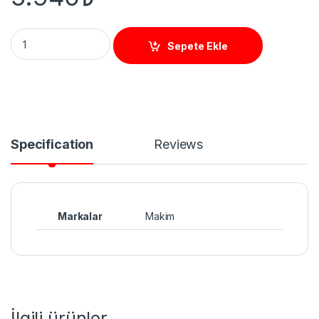
S16M2+1 SWITCH 16 POE + 2 GB UPLINK + 1 SFP quantity
Sepete Ekle
Specification
Reviews
Markalar
Makim
İlgili ürünler