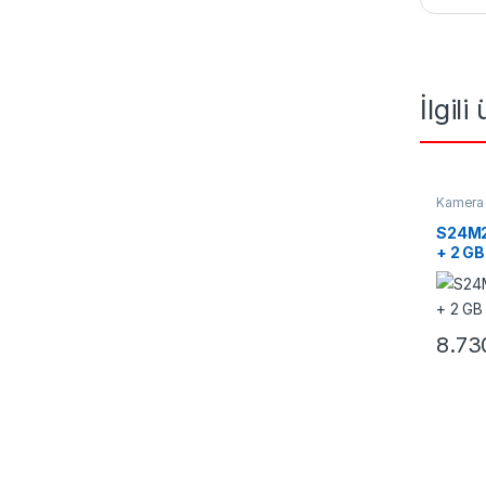
İlgili
Kamera 
Switchl
S24M2
+ 2 GB
8.73