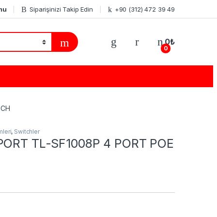
mu
Siparişinizi Takip Edin
+90 (312) 472 39 49
0
₺
0
TCH
leri
,
Switchler
 PORT TL-SF1008P 4 PORT POE