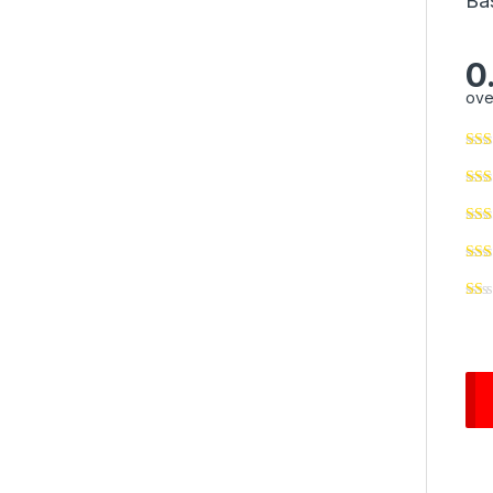
Ba
0
ove