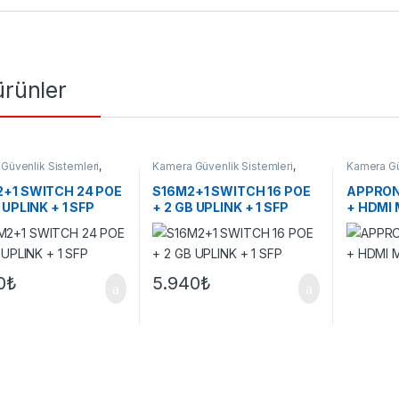
 ürünler
Güvenlik Sistemleri
,
Kamera Güvenlik Sistemleri
,
Kamera Gü
er
Switchler
Monitörler
+1 SWITCH 24 POE
S16M2+1 SWITCH 16 POE
APPRON
 UPLINK + 1 SFP
+ 2 GB UPLINK + 1 SFP
+ HDMI
0
₺
5.940
₺