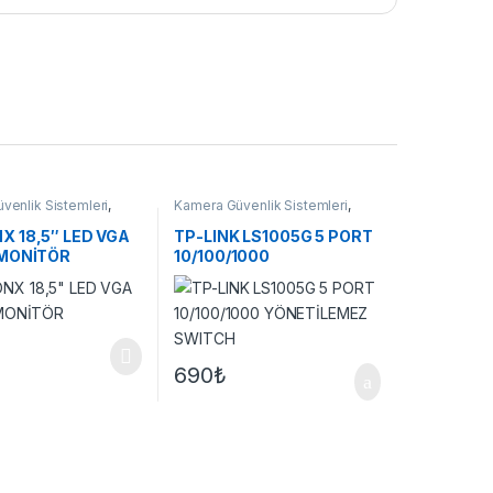
venlik Sistemleri
,
Kamera Güvenlik Sistemleri
,
Switchler
X 18,5″ LED VGA
TP-LINK LS1005G 5 PORT
 MONİTÖR
10/100/1000
YÖNETİLEMEZ SWITCH
690
₺