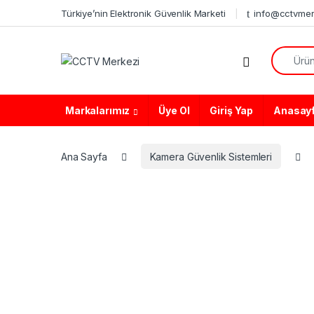
Skip to navigation
Skip to content
Türkiye’nin Elektronik Güvenlik Marketi
info@cctvmer
Search f
Markalarımız
Üye Ol
Giriş Yap
Anasay
Ana Sayfa
Kamera Güvenlik Sistemleri