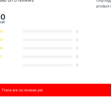
sed on 0 reviews
Only log
product 
.0
rall
0
0
0
0
0
There are no reviews yet.