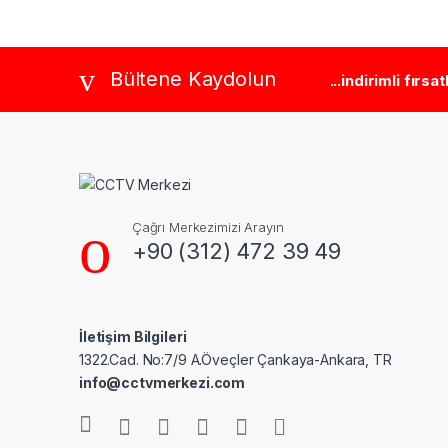
Brands Carousel
Bültene Kaydolun
...indirimli fırsa
Çağrı Merkezimizi Arayın
+90 (312) 472 39 49
İletişim Bilgileri
1322.Cad. No:7/9 A.Öveçler Çankaya-Ankara, TR
info@cctvmerkezi.com