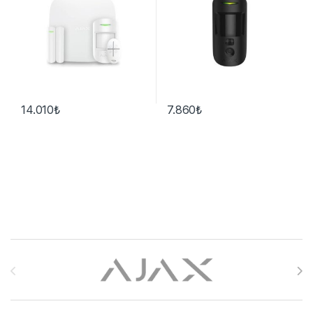
14.010
₺
7.860
₺
Brands Carousel