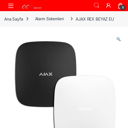
Skip to navigation
Skip to content
0
Ana Sayfa
Alarm Sistemleri
AJAX REX BEYAZ EU