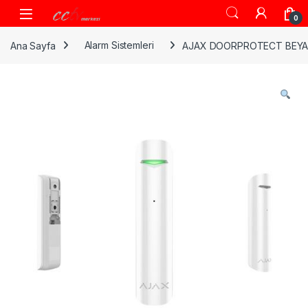
Skip to navigation
Skip to content
0
Ana Sayfa
Alarm Sistemleri
AJAX DOORPROTECT BEYA