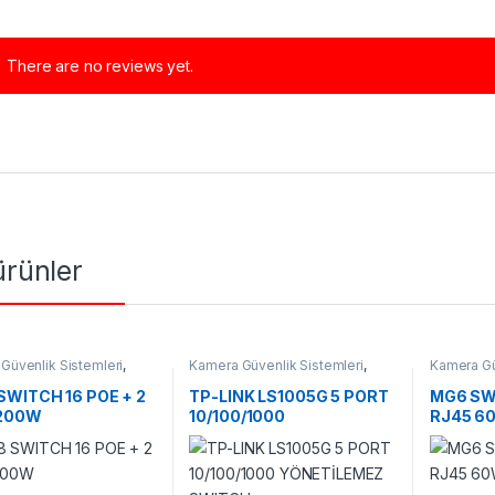
There are no reviews yet.
 ürünler
Güvenlik Sistemleri
,
Kamera Güvenlik Sistemleri
,
Kamera Gü
er
Switchler
Switchler
SWITCH 16 POE + 2
TP-LINK LS1005G 5 PORT
MG6 SWI
 200W
10/100/1000
RJ45 6
YÖNETİLEMEZ SWITCH