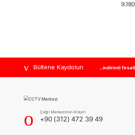
9.18
Brands Carousel
Bültene Kaydolun
...indirimli fırsa
Çağrı Merkezimizi Arayın
+90 (312) 472 39 49