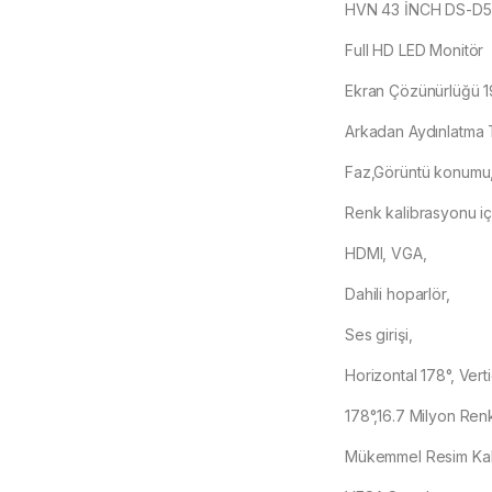
HVN 43 İNCH DS-D
Full HD LED Monitör
Ekran Çözünürlüğü 
Arkadan Aydınlatma T
Faz,Görüntü konumu
Renk kalibrasyonu içi
HDMI, VGA,
Dahili hoparlör,
Ses girişi,
Horizontal 178°, Verti
178°,16.7 Milyon Ren
Mükemmel Resim Kali