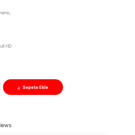
mansı,
ull HD
5043QE LED MONİTÖR quantity
Sepete Ekle
iews