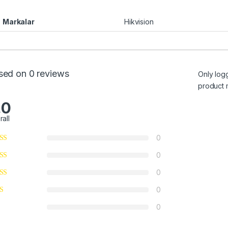
Markalar
Hikvision
sed on 0 reviews
Only log
product 
.0
rall
0
0
0
0
0