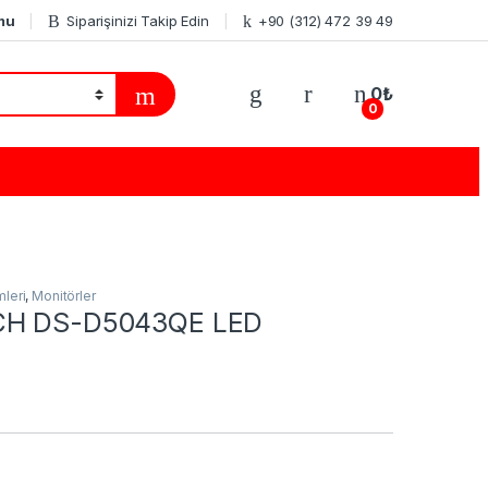
mu
Siparişinizi Takip Edin
+90 (312) 472 39 49
0
₺
0
leri
,
Monitörler
CH DS-D5043QE LED