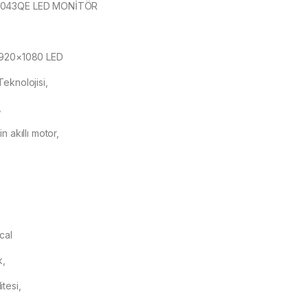
5043QE LED MONİTÖR
1920×1080 LED
eknolojisi,
,
n akıllı motor,
cal
k,
tesi,