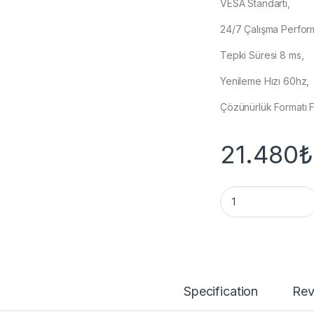
VESA Standartı,
24/7 Çalışma Perfor
Tepki Süresi 8 ms,
Yenileme Hızı 60hz,
Çözünürlük Formatı F
21.480
₺
HVN 43 İNCH DS-D
Specification
Rev