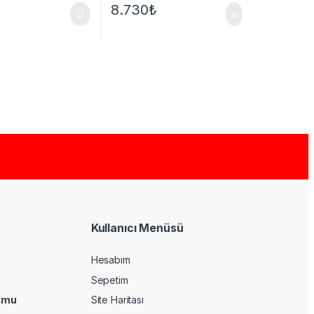
8.730
₺
Kullanıcı Menüsü
Hesabım
Sepetim
umu
Site Haritası