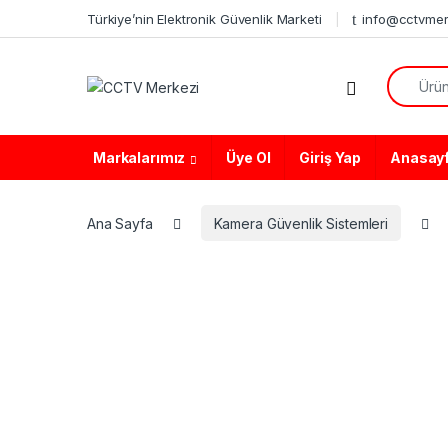
Skip to navigation
Skip to content
Türkiye’nin Elektronik Güvenlik Marketi
info@cctvmer
Search f
Markalarımız
Üye Ol
Giriş Yap
Anasay
Ana Sayfa
Kamera Güvenlik Sistemleri