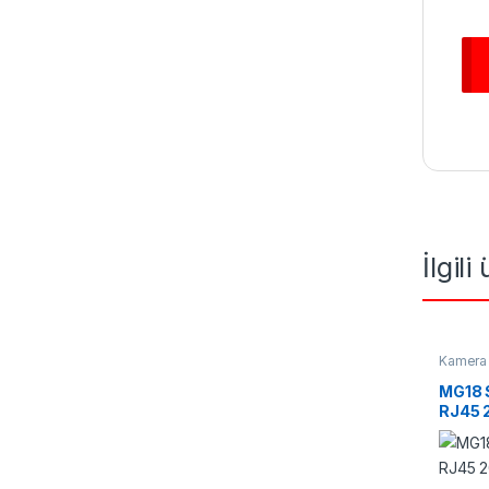
İlgili
Kamera 
Switchl
MG18 
RJ45