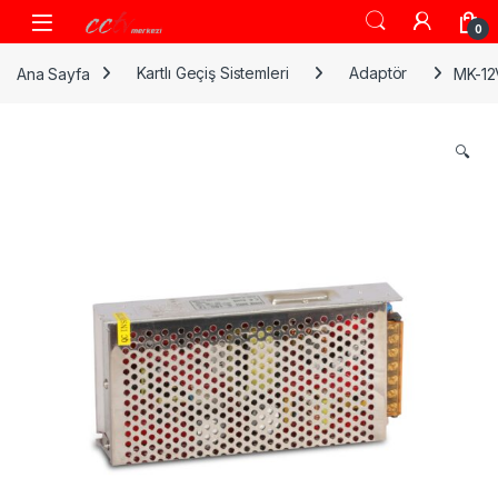
Skip to navigation
Skip to content
0
Ana Sayfa
Kartlı Geçiş Sistemleri
Adaptör
MK-12
🔍