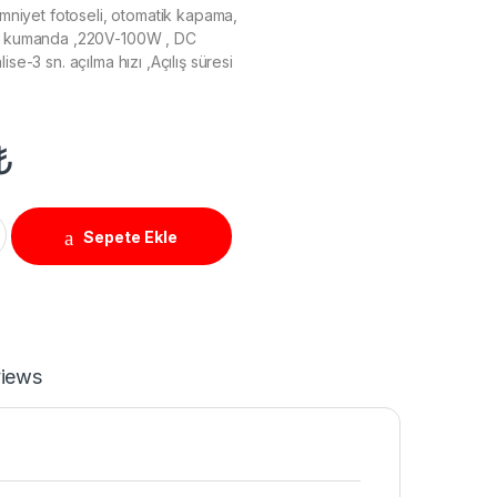
 emniyet fotoseli, otomatik kapama,
et kumanda ,220V-100W , DC
ise-3 sn. açılma hızı ,Açılış süresi
₺
 Metre) quantity
Sepete Ekle
iews