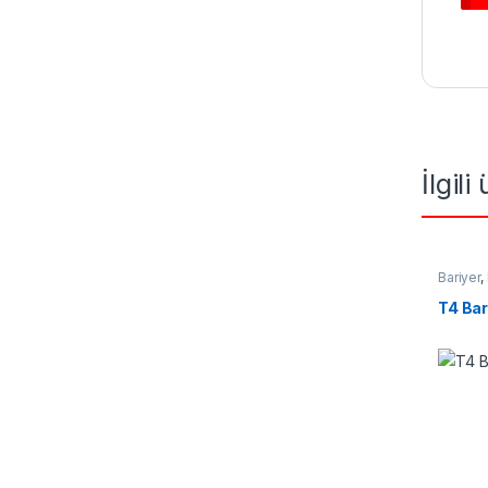
İlgili
Bariyer
,
T4 Bar