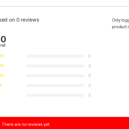
sed on 0 reviews
Only log
product 
.0
rall
0
0
0
0
0
There are no reviews yet.