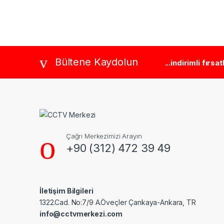
Brands Carousel
Bültene Kaydolun
...indirimli fırsa
Çağrı Merkezimizi Arayın
+90 (312) 472 39 49
İletişim Bilgileri
1322.Cad. No:7/9 A.Öveçler Çankaya-Ankara, TR
info@cctvmerkezi.com