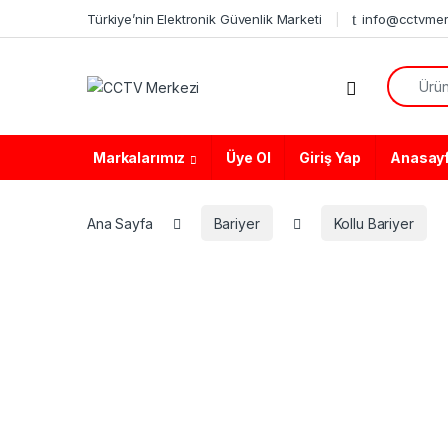
Skip to navigation
Skip to content
Türkiye’nin Elektronik Güvenlik Marketi
info@cctvmer
Search f
Markalarımız
Üye Ol
Giriş Yap
Anasay
Ana Sayfa
Bariyer
Kollu Bariyer