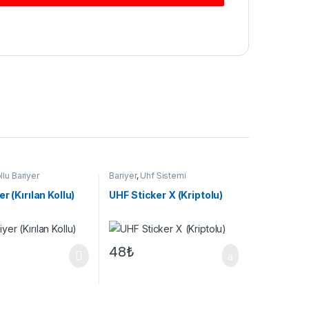
llu Bariyer
Bariyer
,
Uhf Sistemi
r (Kırılan Kollu)
UHF Sticker X (Kriptolu)
48
₺