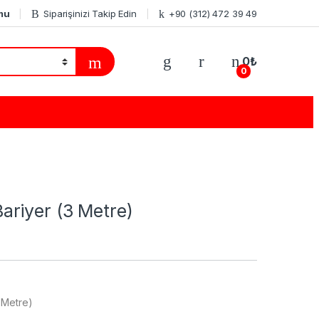
mu
Siparişinizi Takip Edin
+90 (312) 472 39 49
0
₺
0
riyer (3 Metre)
 Metre)