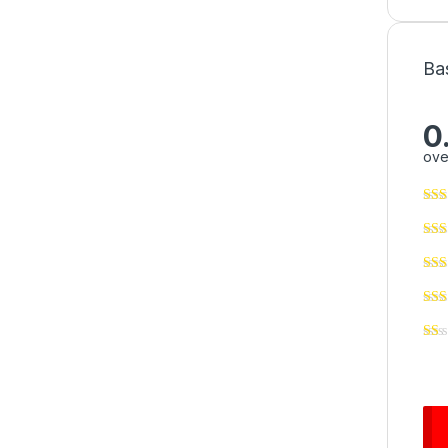
Ba
0
ove