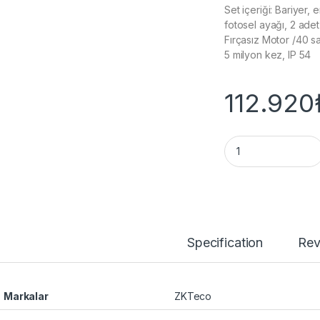
Set içeriği: Bariyer,
fotosel ayağı, 2 ad
Fırçasız Motor /40 sal
5 milyon kez, IP 54
112.920
BGM2000 Bariyer (3
Specification
Rev
Markalar
ZKTeco