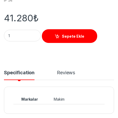
IP 54
41.280
₺
BG560 Bariyer 6 Metre quantity
Sepete Ekle
Specification
Reviews
Markalar
Makim