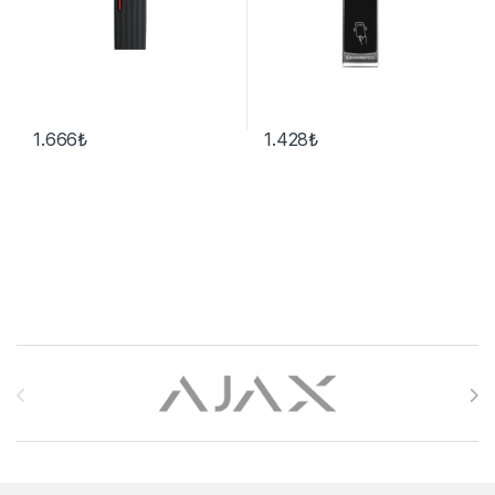
1.666
₺
1.428
₺
Brands Carousel