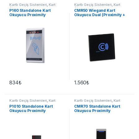
Kartlı Geçiş Sistemleri
,
Kart
Kartlı Geçiş Sistemleri
,
Kart
Okuyucu
Okuyucu
P160 Standalone Kart
CMR50 Wiegand Kart
Okuyucu Proximity
Okuyucu Dual (Proximity +
Mf 13.56 Mhz)
834
₺
1.560
₺
Kartlı Geçiş Sistemleri
,
Kart
Kartlı Geçiş Sistemleri
,
Kart
Okuyucu
Okuyucu
P1010 Standalone Kart
CMR70 Standalone Kart
Okuyucu Proximity
Okuyucu Proximity