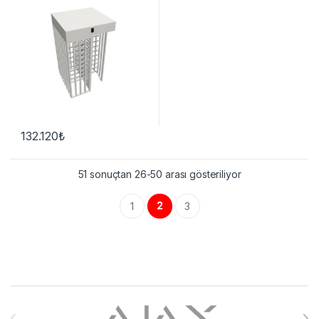
132.120
₺
51 sonuçtan 26-50 arası gösteriliyor
2
1
3
Brands Carousel