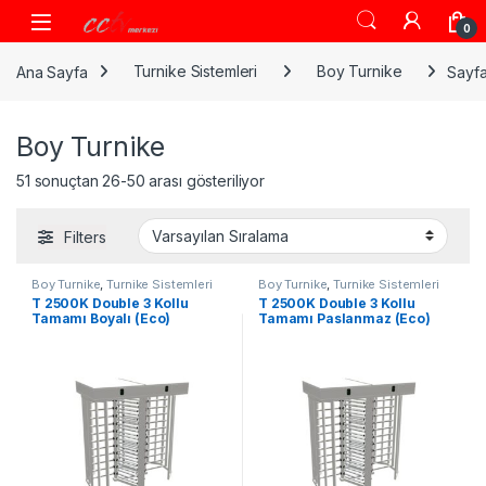
Skip to navigation
Skip to content
0
Ana Sayfa
Turnike Sistemleri
Boy Turnike
Sayfa
Boy Turnike
51 sonuçtan 26-50 arası gösteriliyor
Filters
Boy Turnike
,
Turnike Sistemleri
Boy Turnike
,
Turnike Sistemleri
T 2500K Double 3 Kollu
T 2500K Double 3 Kollu
Tamamı Boyalı (Eco)
Tamamı Paslanmaz (Eco)