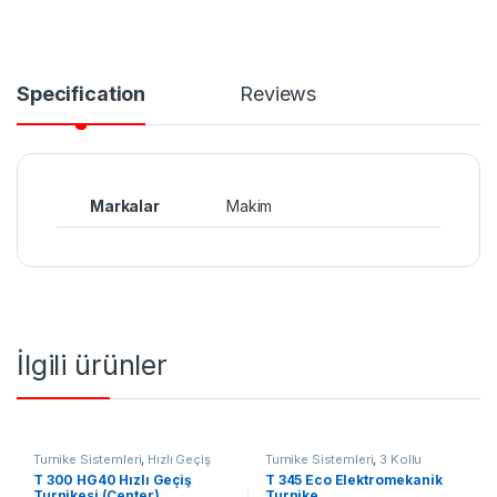
Specification
Reviews
Markalar
Makim
İlgili ürünler
Turnike Sistemleri
,
Hızlı Geçiş
Turnike Sistemleri
,
3 Kollu
Turnike
T 300 HG40 Hızlı Geçiş
T 345 Eco Elektromekanik
Turnikesi (Center)
Turnike