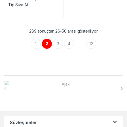
289 sonuçtan 26-50 arası gösteriliyor
2
1
3
4
12
…
Brands Carousel
Sözleşmeler