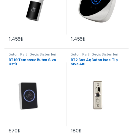
1.456
₺
1.456
₺
Buton
,
Kartlı Geçiş Sistemleri
Buton
,
Kartlı Geçiş Sistemleri
BT19 Temassız Buton Sıva
BT2 Bas Aç Buton İnce Tip
Üstü
Sıva Altı
670
₺
180
₺