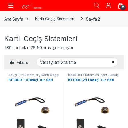
Skip to navigation
Skip to content
0
Ana Sayfa
Kartlı Geçiş Sistemleri
Sayfa 2
Kartlı Geçiş Sistemleri
289 sonuçtan 26-50 arası gösteriliyor
Filters
Bekçi Tur Sistemleri
,
Kartlı Geçiş
Bekçi Tur Sistemleri
,
Kartlı Geçiş
Sistemleri
Sistemleri
BT1000 1’li Bekçi Tur Seti
BT1000 2’Li Bekçi Tur Seti