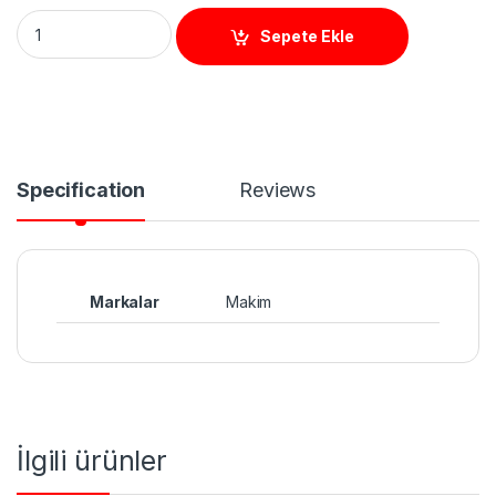
BT13 Temassız Buton Sıva Üstü quantity
Sepete Ekle
Specification
Reviews
Markalar
Makim
İlgili ürünler