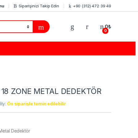
mu
Siparişinizi Takip Edin
+90 (312) 472 39 49
0
₺
0
 18 ZONE METAL DEDEKTÖR
lity:
Ön siparişle temin edilebilir
Metal Dedektör