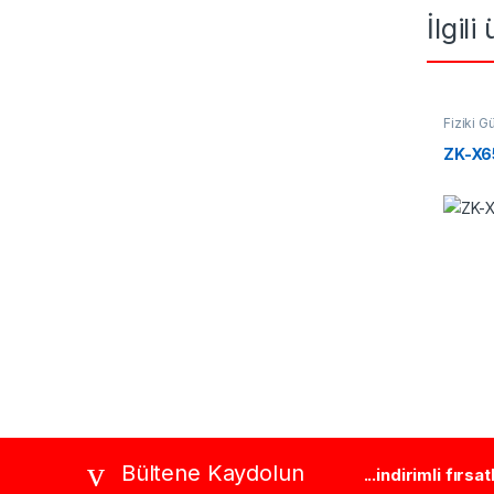
İlgili
Fiziki G
ZK-X6
Brands Carousel
Bültene Kaydolun
...indirimli fırsa