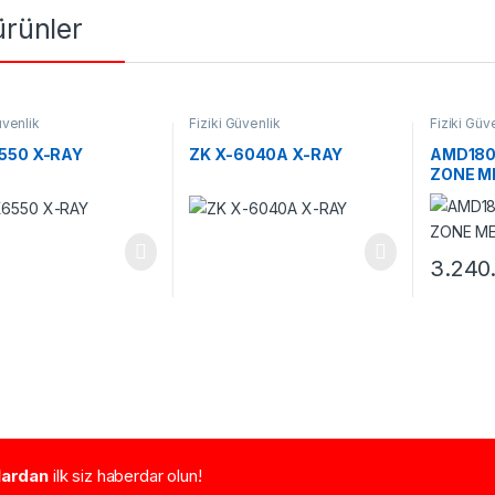
 ürünler
üvenlik
Fiziki Güvenlik
Fiziki Güv
550 X-RAY
ZK X-6040A X-RAY
AMD1800
ZONE M
3.240
tlardan
ilk siz haberdar olun!