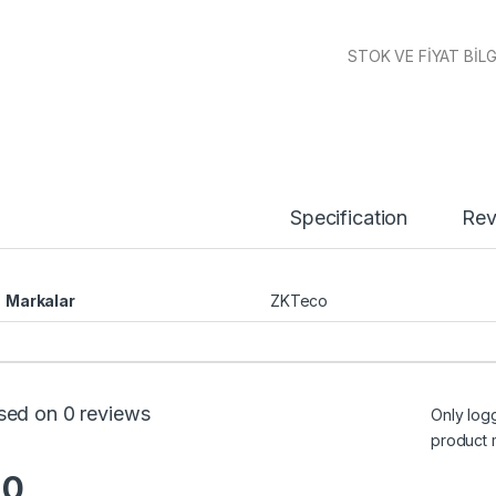
STOK VE FİYAT BİLGİ
Specification
Rev
Markalar
ZKTeco
sed on 0 reviews
Only log
product 
.0