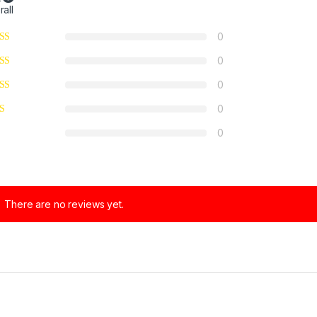
rall
0
0
0
0
0
There are no reviews yet.