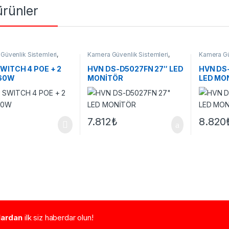
 ürünler
Güvenlik Sistemleri
,
Kamera Güvenlik Sistemleri
,
Kamera Gü
er
Monitörler
Monitörler
WITCH 4 POE + 2
HVN DS-D5027FN 27″ LED
HVN DS
 60W
MONİTÖR
LED MO
7.812
₺
8.820
tlardan
ilk siz haberdar olun!