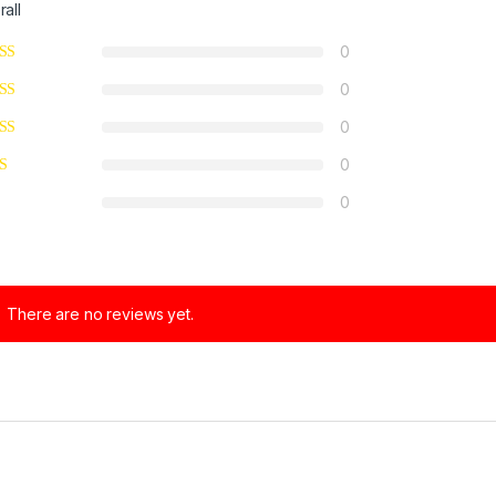
rall
0
0
0
0
0
There are no reviews yet.