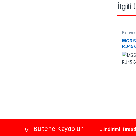
İlgili
Kamera 
Switchl
MG6 S
RJ45
Brands Carousel
Bültene Kaydolun
...indirimli fırsa