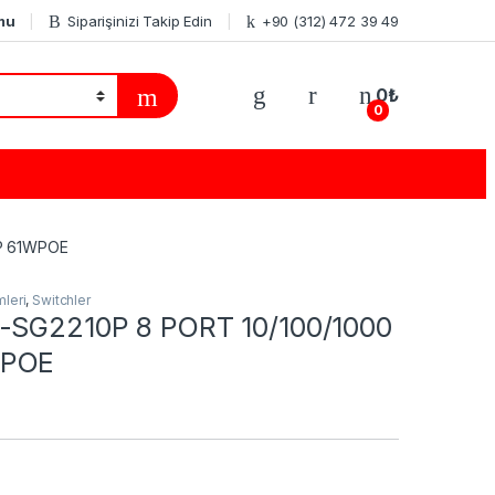
mu
Siparişinizi Takip Edin
+90 (312) 472 39 49
0
₺
0
FP 61WPOE
leri
,
Switchler
-SG2210P 8 PORT 10/100/1000
WPOE