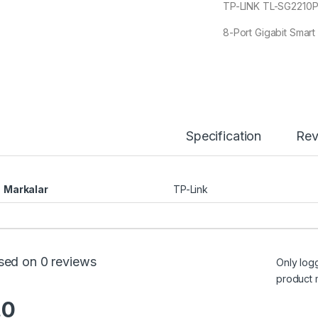
TP-LINK TL-SG2210
8-Port Gigabit Smar
Specification
Rev
Markalar
TP-Link
sed on 0 reviews
Only log
product 
.0