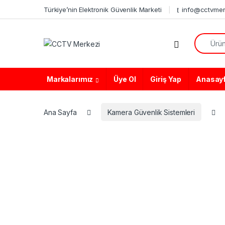
Skip to navigation
Skip to content
Türkiye’nin Elektronik Güvenlik Marketi
info@cctvmer
Search f
Markalarımız
Üye Ol
Giriş Yap
Anasay
Ana Sayfa
Kamera Güvenlik Sistemleri