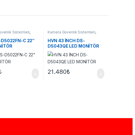
venlik Sistemleri
,
Kamera Güvenlik Sistemleri
,
Monitörler
-D5022FN-C 22″
HVN 43 İNCH DS-
NİTÖR
D5043QE LED MONİTÖR
₺
21.480
₺