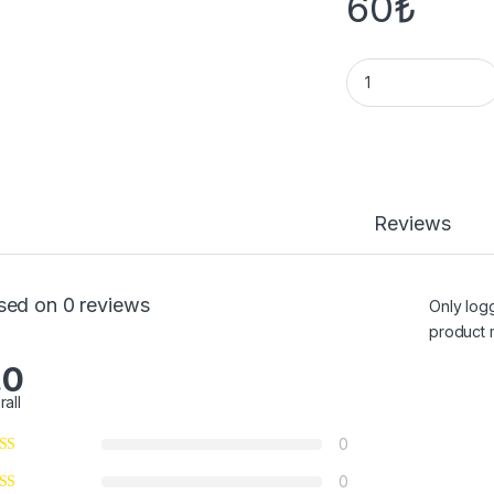
60
₺
Topraklı Erkek Fiş 
Reviews
sed on 0 reviews
Only log
product 
.0
rall
0
0