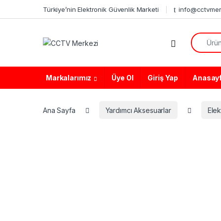
Skip to navigation
Skip to content
Türkiye’nin Elektronik Güvenlik Marketi
info@cctvmer
Search f
Markalarımız
Üye Ol
Giriş Yap
Anasay
Ana Sayfa
Yardımcı Aksesuarlar
Elek