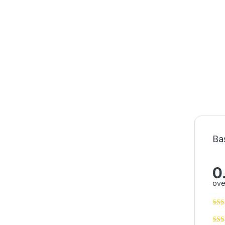
Ba
0
ove