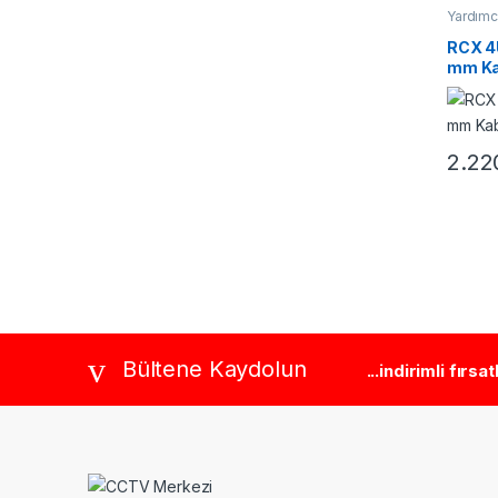
Yardımc
RCX 4
mm Ka
2.22
Brands Carousel
Bültene Kaydolun
...indirimli fırsa