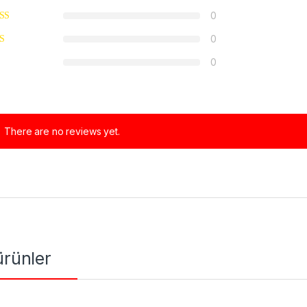
0
0
0
There are no reviews yet.
 ürünler