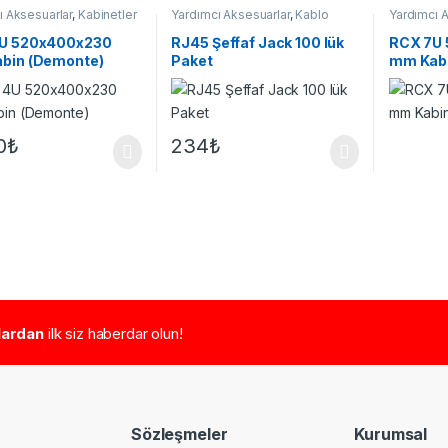
ı Aksesuarlar
,
Kabinetler
Yardımcı Aksesuarlar
,
Kablo
Yardımcı 
Aksesuarları
U 520x400x230
RJ45 Şeffaf Jack 100 lük
RCX 7U
bin (Demonte)
Paket
mm Kabi
0
₺
234
₺
tlardan
ilk siz haberdar olun!
Sözleşmeler
Kurumsal