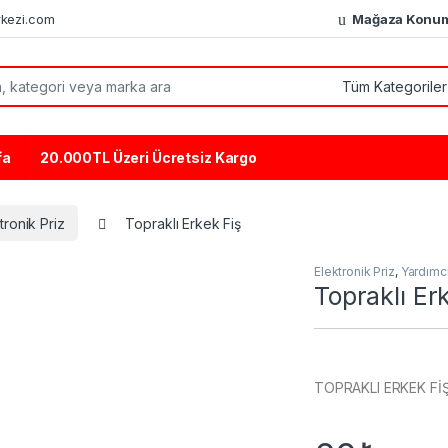
kezi.com
Mağaza Konu
or:
fa
20.000TL Üzeri Ücretsiz Kargo
tronik Priz
Topraklı Erkek Fiş
Elektronik Priz
,
Yardımc
Topraklı Er
TOPRAKLI ERKEK Fİ