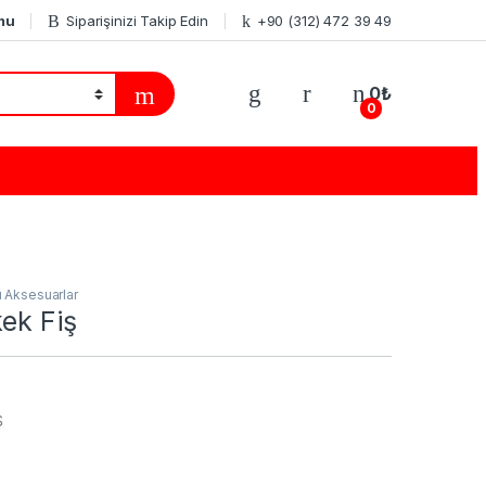
mu
Siparişinizi Takip Edin
+90 (312) 472 39 49
0
₺
0
ı Aksesuarlar
kek Fiş
Ş