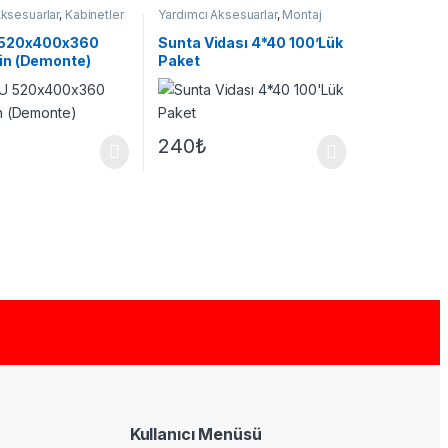
Aksesuarlar
,
Kabinetler
Yardımcı Aksesuarlar
,
Montaj
Aparatları
 520x400x360
Sunta Vidası 4*40 100’Lük
n (Demonte)
Paket
240
₺
Kullanıcı Menüsü