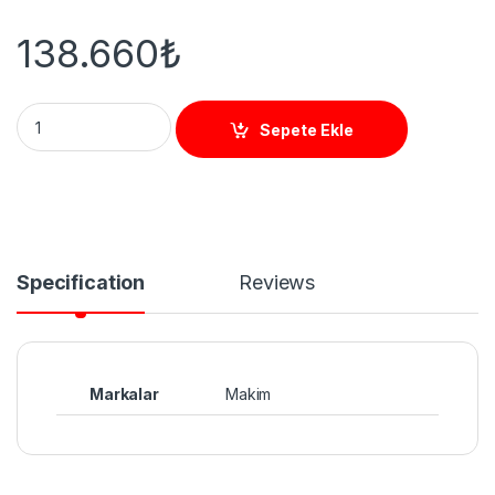
138.660
₺
T 2500D SWG Engelli Kapı Turnike (Tamamı Paslanmaz) quant
Sepete Ekle
Specification
Reviews
Markalar
Makim