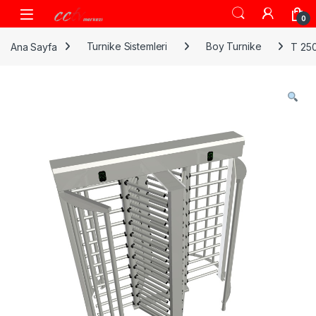
Skip to navigation
Skip to content
0
Ana Sayfa
Turnike Sistemleri
Boy Turnike
T 250