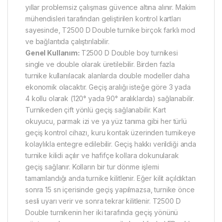
yıllar problemsiz çalışması güvence altına alınır. Makim
mühendisleri tarafından geliştirilen kontrol kartları
sayesinde, T2500 D Double turnike birçok farklı mod
ve bağlantıda çalıştırılabilir.
Genel Kullanım:
T2500 D Double boy turnikesi
single ve double olarak üretilebilir. Birden fazla
turnike kullanılacak alanlarda double modeller daha
ekonomik olacaktır. Geçiş aralığı isteğe göre 3 yada
4 kollu olarak (120° yada 90° aralıklarda) sağlanabilir.
Turnikeden çift yönlü geçiş sağlanabilir. Kart
okuyucu, parmak izi ve ya yüz tanıma gibi her türlü
geçiş kontrol cihazı, kuru kontak üzerinden turnikeye
kolaylıkla entegre edilebilir. Geçiş hakkı verildiği anda
turnike kilidi açılır ve hafifçe kollara dokunularak
geçiş sağlanır. Kolların bir tur dönme işlemi
tamamlandığı anda turnike kilitlenir. Eğer kilit açıldıktan
sonra 15 sn içerisinde geçiş yapılmazsa, turnike önce
sesli uyarı verir ve sonra tekrar kilitlenir. T2500 D
Double turnikenin her iki tarafında geçiş yönünü