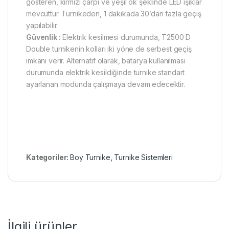
gösteren, kırmızı çarpı ve yeşil ok şeklinde LED ışıklar
mevcuttur. Turnikeden, 1 dakikada 30’dan fazla geçiş
yapılabilir.
Güvenlik :
Elektrik kesilmesi durumunda, T2500 D
Double turnikenin kolları iki yöne de serbest geçiş
imkanı verir. Alternatif olarak, batarya kullanılması
durumunda elektrik kesildiğinde turnike standart
ayarlanan modunda çalışmaya devam edecektir.
Kategoriler:
Boy Turnike
,
Turnike Sistemleri
İlgili ürünler