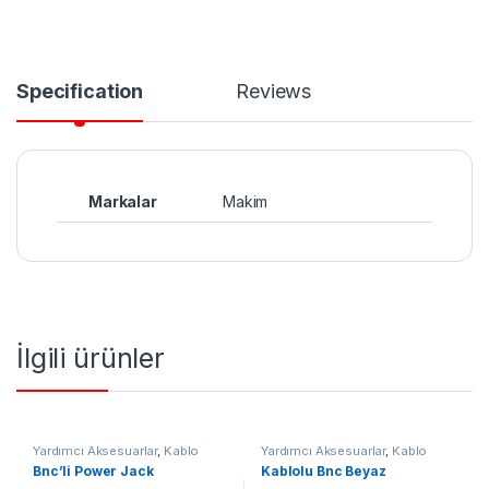
Specification
Reviews
Markalar
Makim
İlgili ürünler
Yardımcı Aksesuarlar
,
Kablo
Yardımcı Aksesuarlar
,
Kablo
Aksesuarları
Aksesuarları
Bnc’li Power Jack
Kablolu Bnc Beyaz