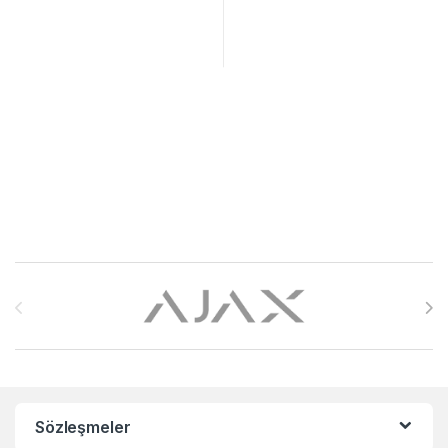
Brands Carousel
Sözleşmeler