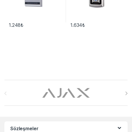
1.248
₺
1.634
₺
Brands Carousel
Sözleşmeler