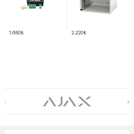
1.680
₺
2.220
₺
Brands Carousel