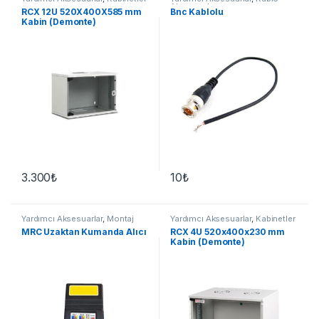
Aksesuarları
RCX 12U 520X400X585 mm
Bnc Kablolu
Kabin (Demonte)
3.300
₺
10
₺
Yardımcı Aksesuarlar
,
Montaj
Yardımcı Aksesuarlar
,
Kabinetler
Aparatları
MRC Uzaktan Kumanda Alıcı
RCX 4U 520x400x230 mm
Kabin (Demonte)