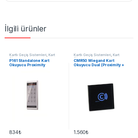
İlgili ürünler
Kartlı Geçiş Sistemleri
,
Kart
Kartlı Geçiş Sistemleri
,
Kart
Okuyucu
Okuyucu
P161 Standalone Kart
CMR50 Wiegand Kart
Okuyucu Proximity
Okuyucu Dual (Proximity +
Mf 13.56 Mhz)
834
₺
1.560
₺