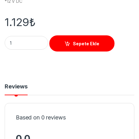
*12 V DC
1.129
₺
P211 STANDALONE KART OKUYUCU PROXİMİTY quantity
Sepete Ekle
Reviews
Based on 0 reviews
0.0