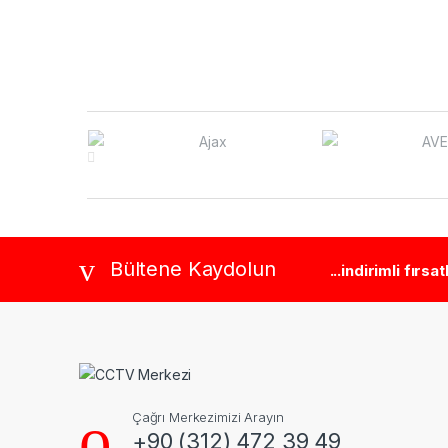
Brands Carousel
Bültene Kaydolun
...indirimli fırsa
Çağrı Merkezimizi Arayın
+90 (312) 472 39 49