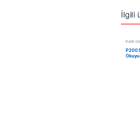
İlgili
Kartlı G
Okuyuc
P200 
Okuyuc