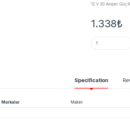
12 V 30 Amper Güç 
1.338
₺
MK-12V DC 30 Ampe
Specification
Re
Markalar
Makim