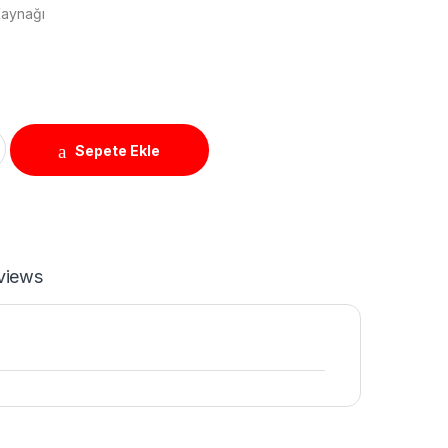
Kaynağı
r Adaptör quantity
Sepete Ekle
views