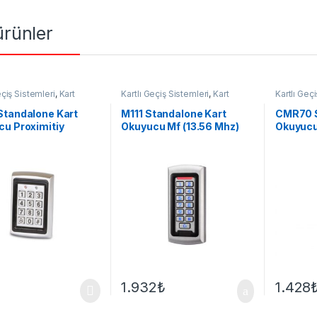
 ürünler
eçiş Sistemleri
,
Kart
Kartlı Geçiş Sistemleri
,
Kart
Kartlı Geç
u
Okuyucu
Okuyucu
Standalone Kart
M111 Standalone Kart
CMR70 S
u Proximitiy
Okuyucu Mf (13.56 Mhz)
Okuyucu
1.932
₺
1.428