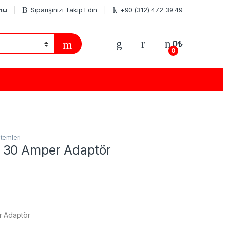
mu
Siparişinizi Takip Edin
+90 (312) 472 39 49
0
₺
0
stemleri
 30 Amper Adaptör
 Adaptör