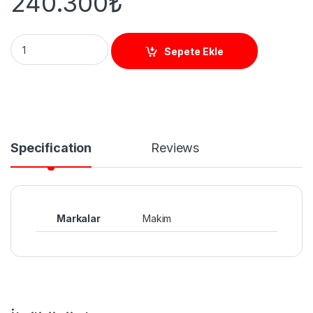
240.300
₺
MB50 HB2 Hidrolik Mantar Bariyer (2'Li Set) quantity
Sepete Ekle
Specification
Reviews
Markalar
Makim