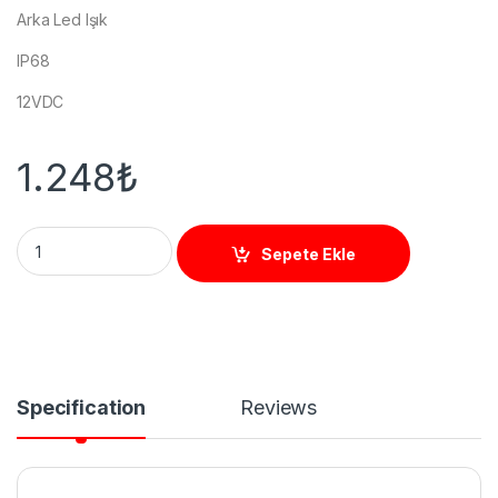
Arka Led Işık
IP68
12VDC
1.248
₺
M54 Standalone Kart Okuyucu MF (13.56Mhz) quantity
Sepete Ekle
Specification
Reviews