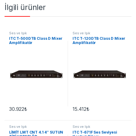
İlgili ürünler
Ses ve Işık
Ses ve Işık
ITC T-500DTB Class D Mixer
ITC T-120DTB Class D Mixer
Amplifikatör
Amplifikatör
30.922
₺
15.412
₺
Ses ve Işık
Ses ve Işık
LİMİT LMT CNT 4.1 4″ SÜTUN
ITC T-671F Ses Seviyesi