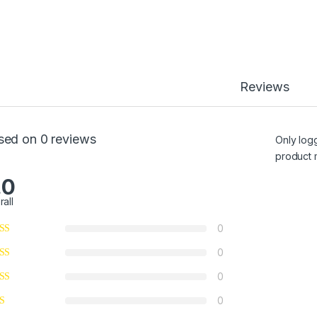
Reviews
sed on 0 reviews
Only log
product 
.0
rall
0
0
0
0