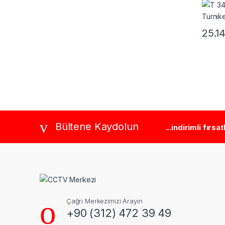
25.1
Brands Carousel
Bültene Kaydolun
...indirimli fırsa
Çağrı Merkezimizi Arayın
+90 (312) 472 39 49