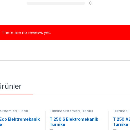
0
There are no reviews yet.
 ürünler
Sistemleri
,
3 Kollu
Turnike Sistemleri
,
3 Kollu
Turnike Si
Turnike
Turnike
Eco Elektromekanik
T 250 S Elektromekanik
T 250 A
e
Turnike
Turnike