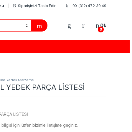
mu
Siparişinizi Takip Edin
+90 (312) 472 39 49
0
₺
0
nike Yedek Malzeme
OL YEDEK PARÇA LİSTESİ
PARÇA LİSTESİ
ilgisi için lütfen bizimle iletişime geçiniz.