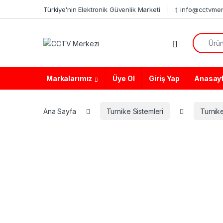
Skip to navigation
Skip to content
Türkiye’nin Elektronik Güvenlik Marketi
info@cctvmer
Search f
Markalarımız
Üye Ol
Giriş Yap
Anasay
Ana Sayfa
Turnike Sistemleri
Turnik