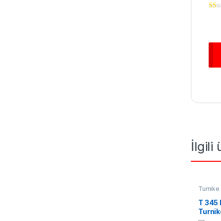
İlgili
Turnike 
Turnike
T 345 
Turnik