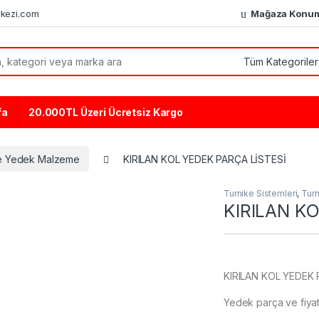
kezi.com
Mağaza Konu
or:
fa
20.000TL Üzeri Ücretsiz Kargo
e Yedek Malzeme
KIRILAN KOL YEDEK PARÇA LİSTESİ
Turnike Sistemleri
,
Tur
KIRILAN K
KIRILAN KOL YEDEK 
Yedek parça ve fiyat b