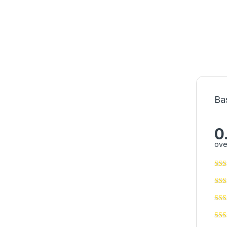
Ba
0
ove