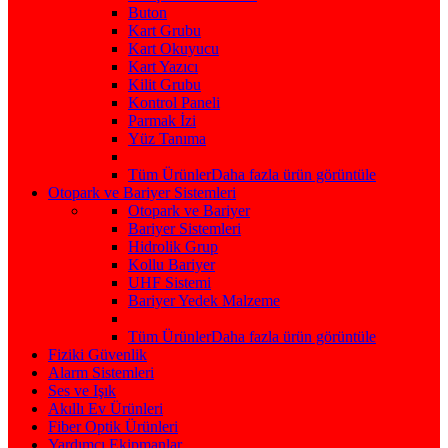
Buton
Kart Grubu
Kart Okuyucu
Kart Yazıcı
Kilit Grubu
Kontrol Paneli
Parmak İzi
Yüz Tanıma
Tüm Ürünler
Daha fazla ürün görüntüle
Otopark ve Bariyer Sistemleri
Otopark ve Bariyer
Bariyer Sistemleri
Hidrolik Grup
Kollu Bariyer
UHF Sistemi
Bariyer Yedek Malzeme
Tüm Ürünler
Daha fazla ürün görüntüle
Fiziki Güvenlik
Alarm Sistemleri
Ses ve Işık
Akıllı Ev Ürünleri
Fiber Optik Ürünleri
Yardımcı Ekipmanlar