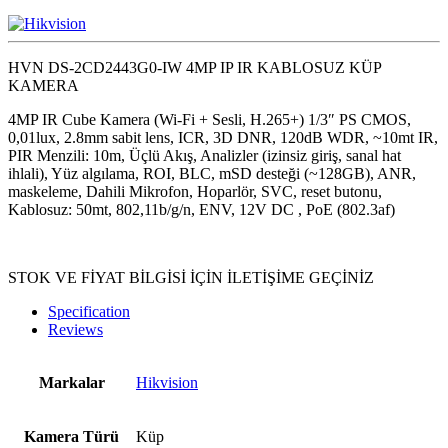
HVN DS-2CD2443G0-IW 4MP IP IR KABLOSUZ KÜP
KAMERA
4MP IR Cube Kamera (Wi-Fi + Sesli, H.265+) 1/3″ PS CMOS,
0,01lux, 2.8mm sabit lens, ICR, 3D DNR, 120dB WDR, ~10mt IR,
PIR Menzili: 10m, Üçlü Akış, Analizler (izinsiz giriş, sanal hat
ihlali), Yüz algılama, ROI, BLC, mSD desteği (~128GB), ANR,
maskeleme, Dahili Mikrofon, Hoparlör, SVC, reset butonu,
Kablosuz: 50mt, 802,11b/g/n, ENV, 12V DC , PoE (802.3af)
STOK VE FİYAT BİLGİSİ İÇİN İLETİŞİME GEÇİNİZ
Specification
Reviews
Markalar
Hikvision
Kamera Türü
Küp