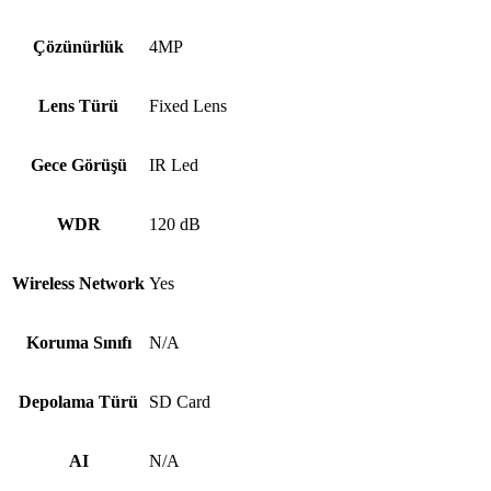
Çözünürlük
4MP
Lens Türü
Fixed Lens
Gece Görüşü
IR Led
WDR
120 dB
Wireless Network
Yes
Koruma Sınıfı
N/A
Depolama Türü
SD Card
AI
N/A