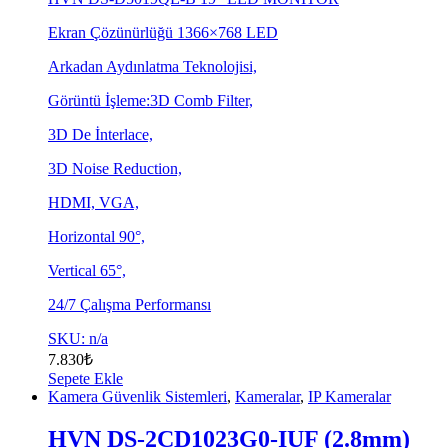
Ekran Çözünürlüğü 1366×768 LED
Arkadan Aydınlatma Teknolojisi,
Görüntü İşleme:3D Comb Filter,
3D De İnterlace,
3D Noise Reduction,
HDMI, VGA,
Horizontal 90°,
Vertical 65°,
24/7 Çalışma Performansı
SKU: n/a
7.830
₺
Sepete Ekle
Kamera Güvenlik Sistemleri
,
Kameralar
,
IP Kameralar
HVN DS-2CD1023G0-IUF (2.8mm)