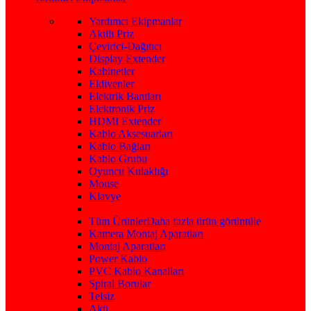
Yardımcı Ekipmanlar
Akıllı Priz
Çevirici-Dağıtıcı
Display Extender
Kabinetler
Eldivenler
Elektrik Bantları
Elektronik Priz
HDMI Extender
Kablo Aksesuarları
Kablo Bağları
Kablo Grubu
Oyuncu Kulaklığı
Mouse
Klavye
Tüm Ürünler
Daha fazla ürün görüntüle
Kamera Montaj Aparatları
Montaj Aparatları
Power Kablo
PVC Kablo Kanalları
Spiral Borular
Telsiz
Akü