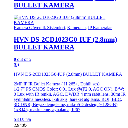
BULLET KAMERA
Kamera Güvenlik Sistemleri
,
Kameralar
,
IP Kameralar
HVN DS-2CD1023G0-IUF (2.8mm)
BULLET KAMERA
0
out of 5
(0)
HVN DS-2CD1023G0-IUF (2.8mm) BULLET KAMERA
2MP IP IR Bullet Kamera ( H.265+, Dahili ses)
1/2.7″ PS CMOS,Color: 0.01 Lux @(F2.0, AGC ON), B/W:
0 Lux with IR renkli, AGC, DWDR,4 mm sabit lens, 30mt IR
aydınlatma mesafesi, ikili akış, hareket algılama, ROI, BLC,
3D DNR, Beyaz dengeleme, mikroSD desteği (~128GB),
1xRJ45, maskeleme, aynalama, IP67
SKU: n/a
2.940
₺