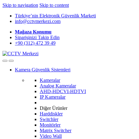
Skip to navigation
Skip to content
Türkiye’nin Elektronik Güvenlik Marketi
info@cctvmerkezi.com
Mağaza Konumu
Siparişinizi Takip Edin
+90 (312) 472 39 49
Kamera Güvenlik Sistemleri
Kameralar
Analog Kameralar
AHD-HDCVI-HDTVI
IP Kameralar
Diğer Ürünler
Harddiskler
Switchler
Monitörler
Matrix Switcher
Video Wall