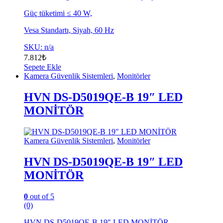
Güç tüketimi ≤ 40 W,
Vesa Standartı, Siyah, 60 Hz
SKU: n/a
7.812
₺
Sepete Ekle
Kamera Güvenlik Sistemleri
,
Monitörler
HVN DS-D5019QE-B 19″ LED
MONİTÖR
Kamera Güvenlik Sistemleri
,
Monitörler
HVN DS-D5019QE-B 19″ LED
MONİTÖR
0
out of 5
(0)
HVN DS-D5019QE-B 19″ LED MONİTÖR