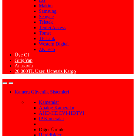
LG
Makim
Samsung
Seagate
Teletek
Tenfei Access
Tomst
TP-Link
Western Digital
ZKTeco
Üye Ol
Giriş Yap
Anasayfa
20.000TL Üzeri Ücretsiz Kargo
Kamera Güvenlik Sistemleri
Kameralar
Analog Kameralar
AHD-HDCVI-HDTVI
IP Kameralar
Diğer Ürünler
Harddiskler