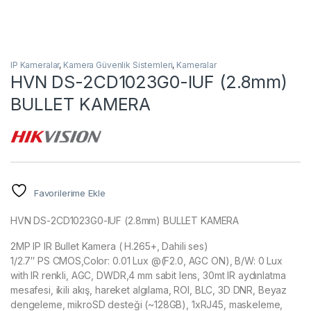
IP Kameralar
,
Kamera Güvenlik Sistemleri
,
Kameralar
HVN DS-2CD1023G0-IUF (2.8mm)
BULLET KAMERA
Favorilerime Ekle
HVN DS-2CD1023G0-IUF (2.8mm) BULLET KAMERA
2MP IP IR Bullet Kamera ( H.265+, Dahili ses)
1/2.7″ PS CMOS,Color: 0.01 Lux @(F2.0, AGC ON), B/W: 0 Lux
with IR renkli, AGC, DWDR,4 mm sabit lens, 30mt IR aydınlatma
mesafesi, ikili akış, hareket algılama, ROI, BLC, 3D DNR, Beyaz
dengeleme, mikroSD desteği (~128GB), 1xRJ45, maskeleme,