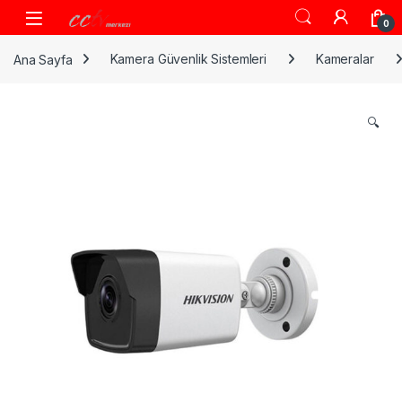
Skip to navigation
Skip to content
0
Ana Sayfa
Kamera Güvenlik Sistemleri
Kameralar
🔍