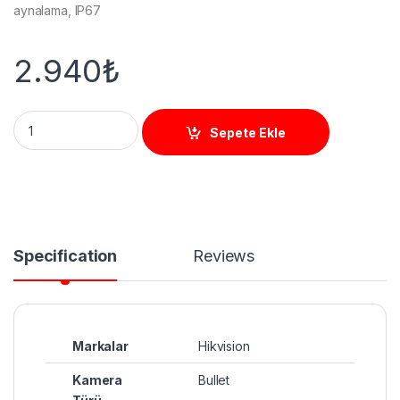
aynalama, IP67
2.940
₺
HVN DS-2CD1023G0-IUF (2.8mm) BULLET KAMERA quantity
Sepete Ekle
Specification
Reviews
Markalar
Hikvision
Kamera
Bullet