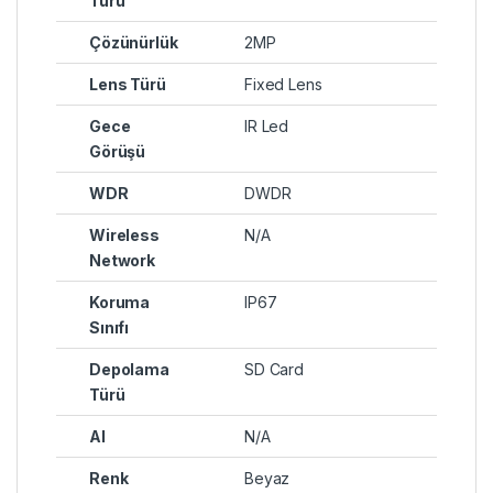
Türü
Çözünürlük
2MP
Lens Türü
Fixed Lens
Gece
IR Led
Görüşü
WDR
DWDR
Wireless
N/A
Network
Koruma
IP67
Sınıfı
Depolama
SD Card
Türü
AI
N/A
Renk
Beyaz