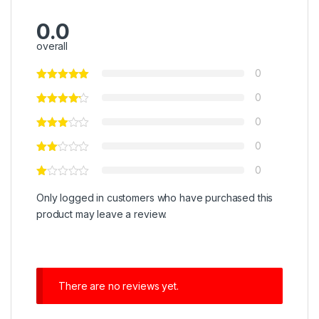
0.0
overall
0
0
0
0
0
Only logged in customers who have purchased this
product may leave a review.
There are no reviews yet.