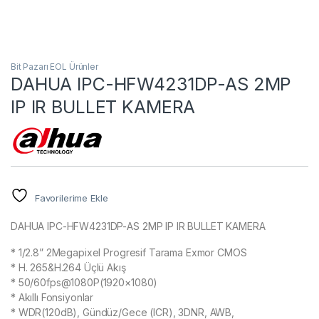
Bit Pazarı EOL Ürünler
DAHUA IPC-HFW4231DP-AS 2MP
IP IR BULLET KAMERA
Favorilerime Ekle
DAHUA IPC-HFW4231DP-AS 2MP IP IR BULLET KAMERA
* 1/2.8” 2Megapixel Progresif Tarama Exmor CMOS
* H. 265&H.264 Üçlü Akış
* 50/60fps@1080P(1920×1080)
* Akıllı Fonsiyonlar
* WDR(120dB), Gündüz/Gece (ICR), 3DNR, AWB,