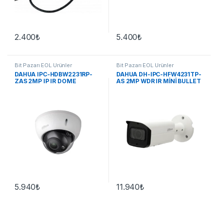
2.400
₺
5.400
₺
Bit Pazarı EOL Ürünler
Bit Pazarı EOL Ürünler
DAHUA IPC-HDBW2231RP-
DAHUA DH-IPC-HFW4231TP-
ZAS 2MP IP IR DOME
AS 2MP WDR IR MİNİ BULLET
KAMERA
NETWORK KAMERA
5.940
₺
11.940
₺