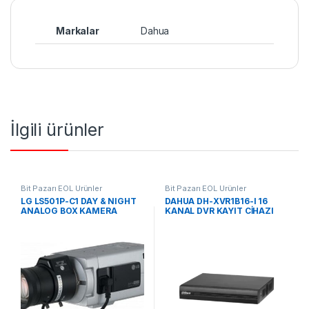
Markalar
Dahua
İlgili ürünler
Bit Pazarı EOL Ürünler
Bit Pazarı EOL Ürünler
LG LS501P-C1 DAY & NIGHT
DAHUA DH-XVR1B16-I 16
ANALOG BOX KAMERA
KANAL DVR KAYIT CİHAZI