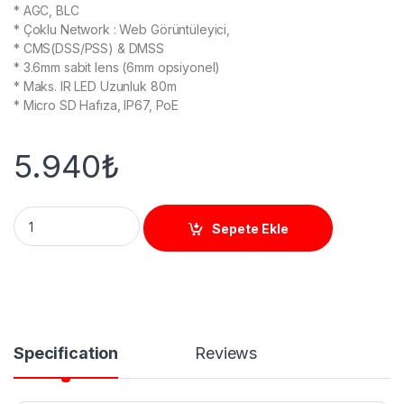
* AGC, BLC
* Çoklu Network : Web Görüntüleyici,
* CMS(DSS/PSS) & DMSS
* 3.6mm sabit lens (6mm opsiyonel)
* Maks. IR LED Uzunluk 80m
* Micro SD Hafıza, IP67, PoE
5.940
₺
DAHUA IPC-HFW4231DP-AS 2MP IP IR BULLET KAMERA quant
Sepete Ekle
Specification
Reviews