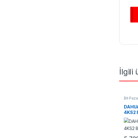
İlgili
Bit Paza
DAHUA
4KS2 