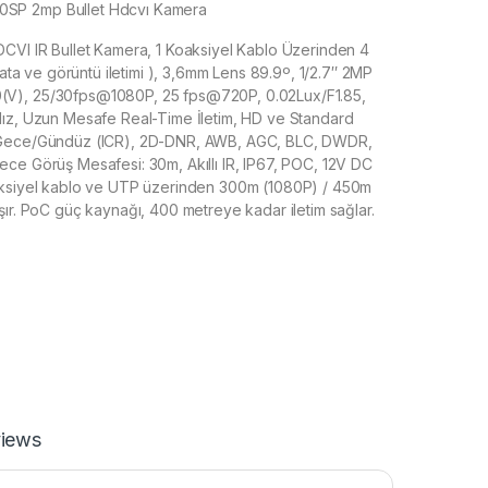
SP 2mp Bullet Hdcvı Kamera
CVI IR Bullet Kamera, 1 Koaksiyel Kablo Üzerinden 4
 data ve görüntü iletimi ), 3,6mm Lens 89.9º, 1/2.7″ 2MP
V), 25/30fps@1080P, 25 fps@720P, 0.02Lux/F1.85,
Hız, Uzun Mesafe Real-Time İletim, HD ve Standard
 Gece/Gündüz (ICR), 2D-DNR, AWB, AGC, BLC, DWDR,
ce Görüş Mesafesi: 30m, Akıllı IR, IP67, POC, 12V DC
aksiyel kablo ve UTP üzerinden 300m (1080P) / 450m
şır. PoC güç kaynağı, 400 metreye kadar iletim sağlar.
iews