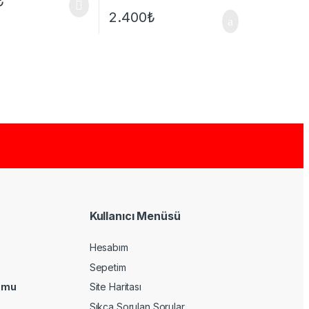
₺
2.400
₺
Kullanıcı Menüsü
Hesabım
Sepetim
umu
Site Haritası
Sıkça Sorulan Sorular