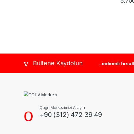
5.70
Brands Carousel
Bültene Kaydolun
...indirimli fırsa
Çağrı Merkezimizi Arayın
+90 (312) 472 39 49