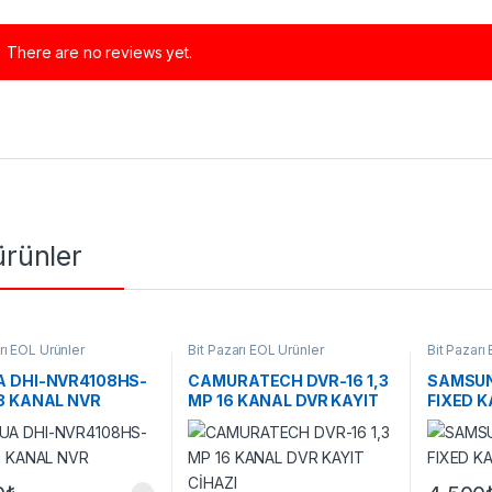
There are no reviews yet.
 ürünler
rı EOL Ürünler
Bit Pazarı EOL Ürünler
Bit Pazarı
 DHI-NVR4108HS-
CAMURATECH DVR-16 1,3
SAMSUN
8 KANAL NVR
MP 16 KANAL DVR KAYIT
FIXED 
CİHAZI