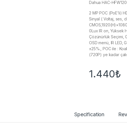
Dahua HAC-HFW1200
2 MP POC (PoE’li) HD
Sinyal ( Voltaj, ses,
CMOS,1920(H)×1080(
0Lux IR on, Yüksek 
Çözünürlük Seçimi,
OSD menü, IR LED, Ge
±25%., POC ile : Ko
(720P) ye kadar çalı
1.440
₺
Specification
Rev