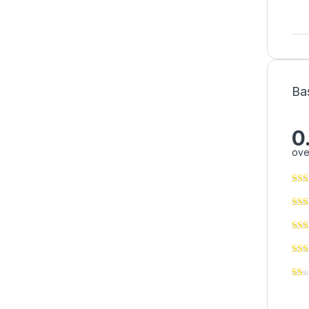
Ba
0
ove