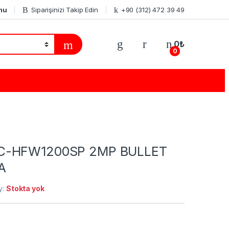
mu
Siparişinizi Takip Edin
+90 (312) 472 39 49
0
₺
0
C-HFW1200SP 2MP BULLET
A
ty:
Stokta yok