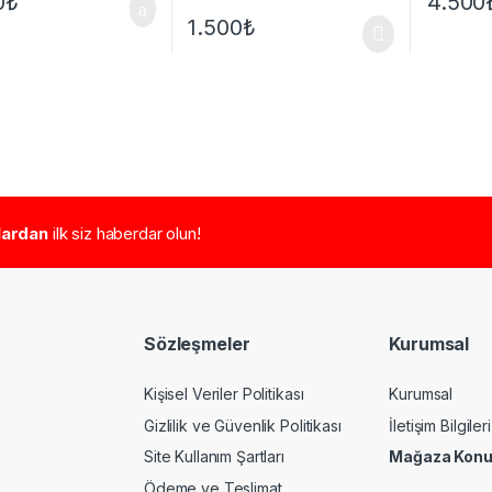
0
₺
4.500
1.500
₺
tlardan
ilk siz haberdar olun!
Sözleşmeler
Kurumsal
Kişisel Veriler Politikası
Kurumsal
Gizlilik ve Güvenlik Politikası
İletişim Bilgileri
Site Kullanım Şartları
Mağaza Kon
Ödeme ve Teslimat