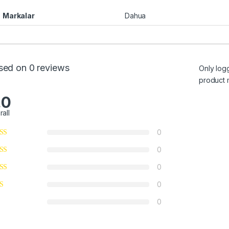
Markalar
Dahua
sed on 0 reviews
Only log
product 
.0
rall
0
0
0
0
0