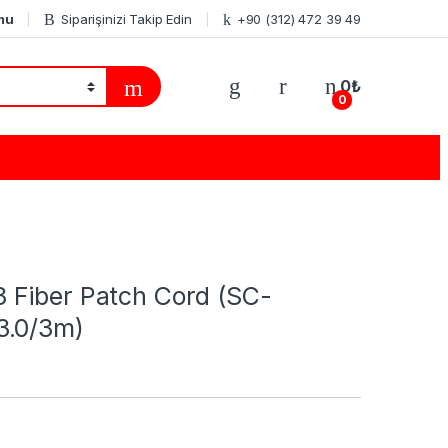
mu
Siparişinizi Takip Edin
+90 (312) 472 39 49
0
₺
0
Fiber Patch Cord (SC-
3.0/3m)