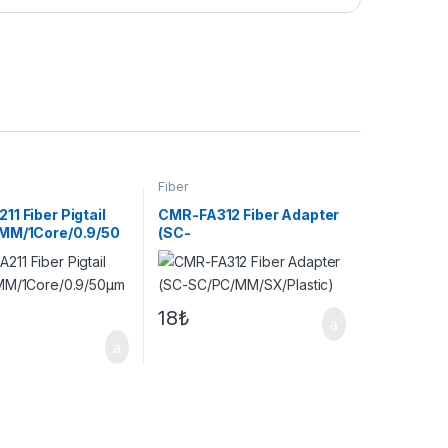
Fiber
1 Fiber Pigtail
CMR-FA312 Fiber Adapter
MM/1Core/0.9/50
(SC-
SC/PC/MM/SX/Plastic)
18
₺