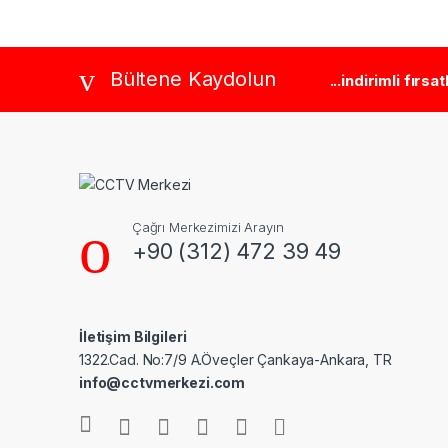
Brands Carousel
Bültene Kaydolun
...indirimli fırsa
Çağrı Merkezimizi Arayın
+90 (312) 472 39 49
İletişim Bilgileri
1322.Cad. No:7/9 A.Öveçler Çankaya-Ankara, TR
info@cctvmerkezi.com