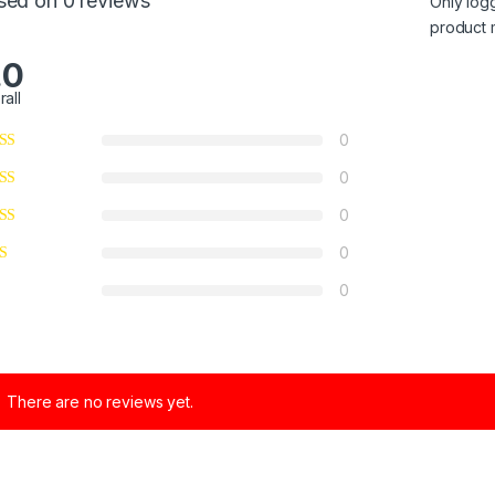
sed on 0 reviews
Only log
product 
.0
rall
0
0
0
0
0
There are no reviews yet.