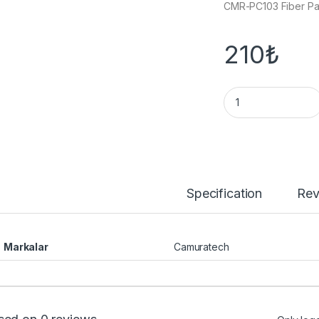
CMR-PC103 Fiber Pa
210
₺
CMR-PC103 Fiber P
Specification
Rev
Markalar
Camuratech