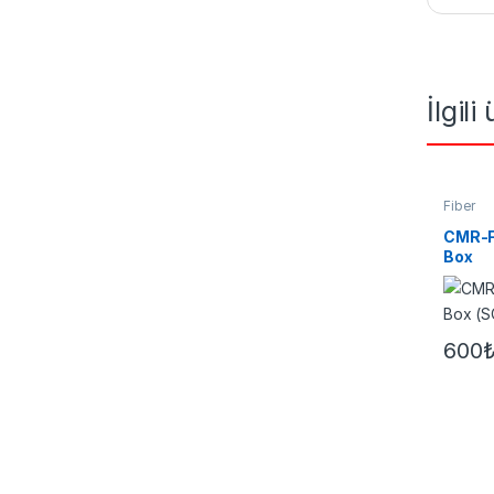
İlgili
Fiber
CMR-FA
Box
(SC/D
600