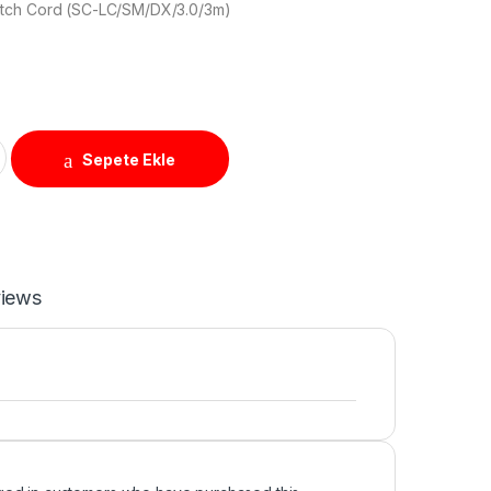
tch Cord (SC-LC/SM/DX/3.0/3m)
atch Cord (SC-LC/SM/DX/3.0/3m) quantity
Sepete Ekle
iews