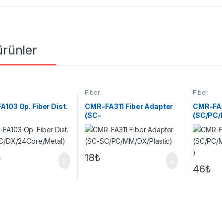
 ürünler
Fiber
Fiber
103 Op. Fiber Dist.
CMR-FA311 Fiber Adapter
CMR-FA21
(SC-
(SC/PC/
X/24Core/Metal)
SC/PC/MM/DX/Plastic)
µm)
₺
18
₺
46
₺