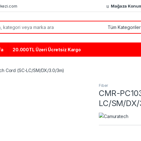
kezi.com
Mağaza Konu
or:
fa
20.000TL Üzeri Ücretsiz Kargo
ch Cord (SC-LC/SM/DX/3.0/3m)
Fiber
CMR-PC103 
LC/SM/DX/