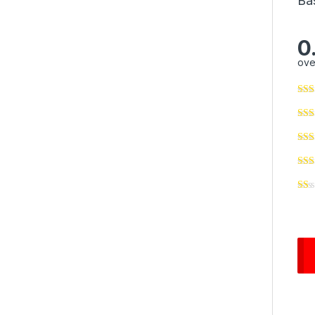
Ba
0
ove