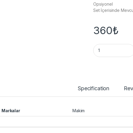
Opsiyonel
Set İçerisinde Mevc
360
₺
BT300 Usb Şarj Kab
Specification
Rev
Markalar
Makim