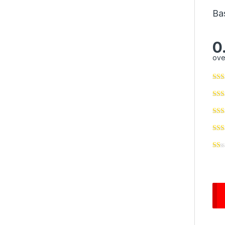
Ba
0
ove