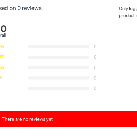
sed on 0 reviews
Only log
product 
.0
rall
0
0
0
0
0
There are no reviews yet.