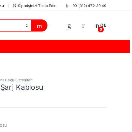
mu
Siparişinizi Takip Edin
+90 (312) 472 39 49
0
₺
0
rtlı Geçiş Sistemleri
Şarj Kablosu
losu