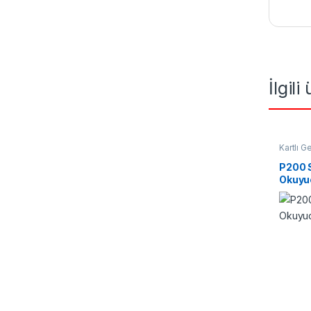
İlgili
Kartlı G
Okuyuc
P200 
Okuyuc