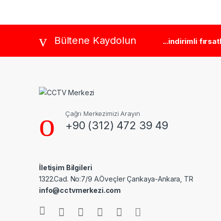
Brands Carousel
Bültene Kaydolun
...indirimli fırsa
Çağrı Merkezimizi Arayın
+90 (312) 472 39 49
İletişim Bilgileri
1322.Cad. No:7/9 A.Öveçler Çankaya-Ankara, TR
info@cctvmerkezi.com