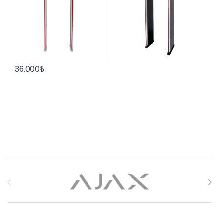
36.000
₺
Brands Carousel